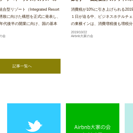
も参入意欲～Airstair
く方針～Airstair
型リゾート（Integrated Resort
消費税が10%に引き上げられる2019
）誘致に向けた構想を正式に発表し、
１日が迫る中、ビジネスホテルチェ
20年代後半の開業に向け、国の基本
の東横インは、消費増税後も増税分
けた実施方針の策定やIR事業者決定
格に上乗せする目的での料金改定は
2019/10/22
家の会
Airbnb大家の会
格的な検...
い方針であることを明...
記事一覧へ