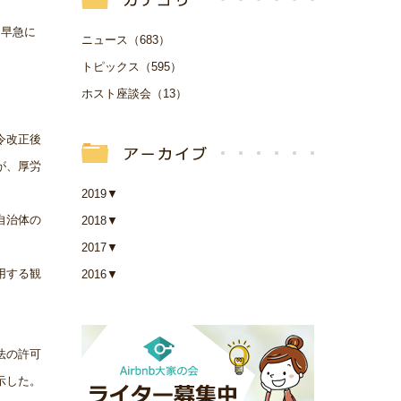
、早急に
ニュース（683）
トピックス（595）
ホスト座談会（13）
令改正後
が、厚労
2019
▼
自治体の
2018
▼
2017
▼
用する観
2016
▼
法の許可
示した。