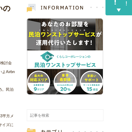
いの
。検討会
Airbn
め。民泊
3平方メ
サイズに