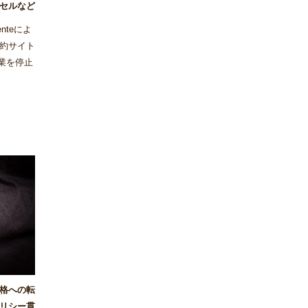
セルなど
nteによ
約サイト
事業を停止
った。
価格への転
リシー貫