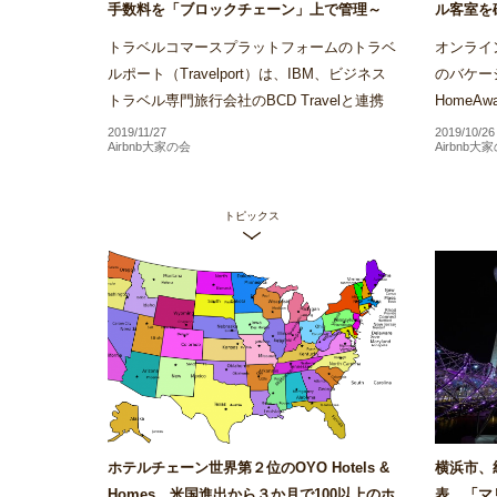
手数料を「ブロックチェーン」上で管理～
ル客室を
Airstair
の運用をバ
トラベルコマースプラットフォームのトラベ
オンライン
ルポート（Travelport）は、IBM、ビジネス
のバケー
トラベル専門旅行会社のBCD Travelと連携
Home
し、ブロックチェーンを活用したホテル予約
約を行う
2019/11/27
2019/10/26
Airbnb大家の会
Airbnb大
手数料の管理プラット...
るバーチ
トピックス
ホテルチェーン世界第２位のOYO Hotels &
横浜市、
Homes、米国進出から３か月で100以上のホ
表 「マ