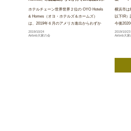
テルを展開～Airstair
ス・サンズ
ホテルチェーン世界世界２位の OYO Hotels
横浜市は統合
& Homes（オヨ・ホテルズ＆ホームズ）
以下IR
は、2019年６月のアメリカ進出からわずか
今後20
３か月で同社が展開するホテル施設数がアメ
方針を受
2019/10/24
2019/10/23
Airbnb大家の会
Airbnb大
リカ国内だけで100を...
といった本