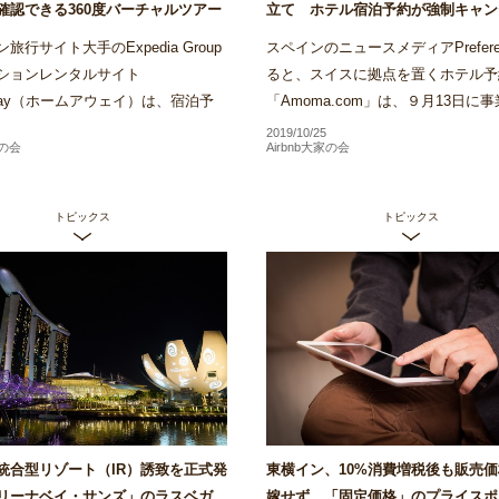
確認できる360度バーチャルツアー
立て ホテル宿泊予約が強制キャン
リでローンチ～Airstair
の被害も～Airstair
旅行サイト大手のExpedia Group
スペインのニュースメディアPrefere
ションレンタルサイト
ると、スイスに拠点を置くホテル予
Away（ホームアウェイ）は、宿泊予
「Amoma.com」は、９月13日に
前にホテル客室内を360度確認でき
し破産申し立てを行ったことがわか
2019/10/25
家の会
Airbnb大家の会
ャルツアーの運用をバリでス...
Amomaは、2013年に創業...
トピックス
トピックス
統合型リゾート（IR）誘致を正式発
東横イン、10%消費増税後も販売
リーナベイ・サンズ」のラスベガ
嫁せず 「固定価格」のプライスポ