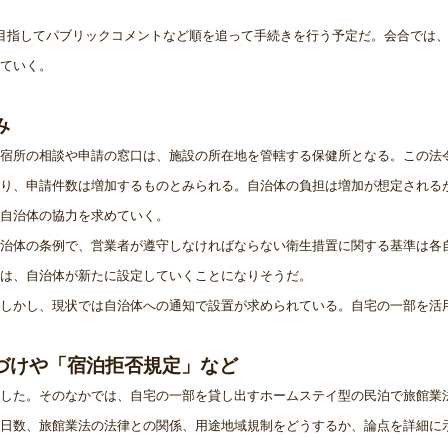
目指してパブリックコメントなど順を追って手続きを行う予定だ。会合では
ていく。
み
宿所の相談や申請の窓口は、施設の所在地を管轄する保健所となる。この法
り、申請件数は増加するものとみられる。自治体の負担は増加が想定される
自治体の協力を求めていく。
治体の条例で、営業者が遵守しなければならない衛生措置に関する基準は各
は、自治体が新たに設定していくことになりそうだ。
しかし、現状では自治体への通知で設置が求められている。自宅の一部を活
づけや「宿泊拒否規定」など
した。そのなかでは、自宅の一部を貸し出すホームステイ型の民泊で旅館業
日数、旅館業法の法律との関係、用途地域規制をどうするか、論点を詳細に