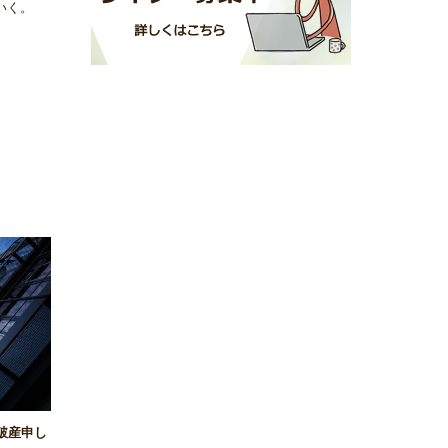
いく。
が破産申し