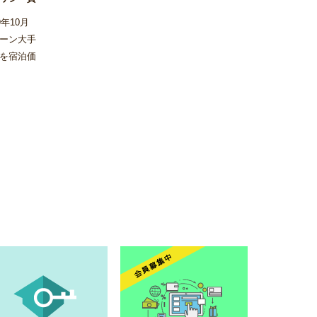
年10月
ーン大手
を宿泊価
実施しな