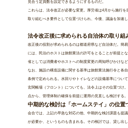
見合う定員数を設定できるようにするものだ。
これらは、法令改正が必要な変更。厚労省は4月から施行を
取り組むべき要件として位置づけられ、今後、議論を加速し
法令改正後に求められる自治体の取り組
改正後の役割が求められるのは都道府県など自治体だ。簡易
には、民泊のホストは旅館業法の許可をとることが前提とな
省としては消費者やホストへの制度変更の周知呼びかけなど
なお、施設の構造設備に関する基準は旅館業法施行令と各自
条例で定められる。水回りやトイレなどの設備基準について
玄関帳場（フロント）についても、法令上はその位置づけ。
点から、管理体制の確保を前提に運用の見直しも検討する。
中期的な検討は「ホームステイ」の位置
会合では、上記の早急な対応の他、中期的な検討課題も提議
が必要か、というものも含まれる。その検討では、貸し出し