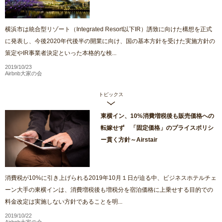
横浜市は統合型リゾート（Integrated Resort以下IR）誘致に向けた構想を正式
に発表し、今後2020年代後半の開業に向け、国の基本方針を受けた実施方針の
策定やIR事業者決定といった本格的な検...
2019/10/23
Airbnb大家の会
トピックス
東横イン、10%消費増税後も販売価格への
転嫁せず 「固定価格」のプライスポリシ
ー貫く方針～Airstair
消費税が10%に引き上げられる2019年10月１日が迫る中、ビジネスホテルチェ
ーン大手の東横インは、消費増税後も増税分を宿泊価格に上乗せする目的での
料金改定は実施しない方針であることを明...
2019/10/22
Airbnb大家の会