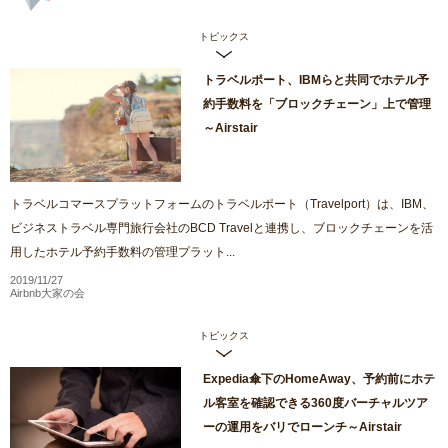
トピックス
トラベルポート、IBMらと共同でホテル予
約手数料を「ブロックチェーン」上で管理
～Airstair
トラベルコマースプラットフォームのトラベルポート（Travelport）は、IBM、
ビジネストラベル専門旅行会社のBCD Travelと連携し、ブロックチェーンを活
用したホテル予約手数料の管理プラット...
2019/11/27
Airbnb大家の会
トピックス
Expedia傘下のHomeAway、予約前にホテ
ル客室を確認できる360度バーチャルツア
ーの運用をバリでローンチ～Airstair