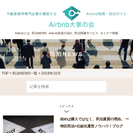
Airbnbとは
民泊NEWS
Airbnb投資の流れ
民泊関連サービス
セミナー情報
民泊NEWS
TOP
>
民泊NEWS一覧
> 2018年10月
トピックス
始めは購入ではなく、民泊賃貸の理由。 〜
特区民泊×仕組化運営ノウハウ！ブログ