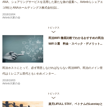
ANA、シェアリングサービスを活用した新たな旅の提案へ。Airbnbらシェアエ
コ9社とANAホールディングス株式会社(以...
2018/10/04
Airbnb大家の会
トピックス
民泊WiFi 徹底比較でわかるおすすめの民泊
WiFi３選 料金・スペック・デメリット...
民泊ホストにとって、必ず用意しなければならない民泊WiFi。民泊のメイン世
代はミレニアム世代ともいわれインター...
2018/10/03
Airbnb大家の会
トピックス
楽天LIFULL STAY、ベトナムのLuxstayと