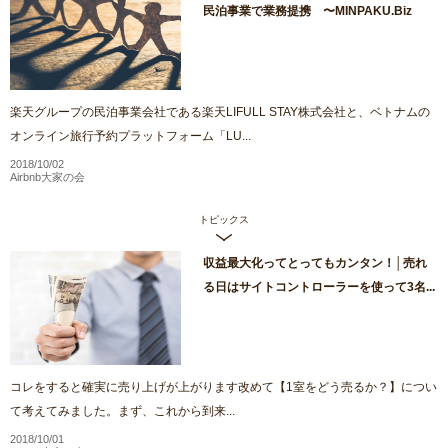
民泊事業で業務提携 〜MINPAKU.Biz
楽天グループの民泊事業会社である楽天LIFULL STAY株式会社と、ベトナムの
オンライン旅行予約プラットフォーム「LU...
2018/10/02
Airbnb大家の会
トピックス
収益最大化ってとってもカンタン！│売れ
る日はサイトコントローラーを使って3名...
コレをすると確実に売り上げが上がります改めて【1室をどう売るか？】につい
て考えてみました。まず、これから到来...
2018/10/01