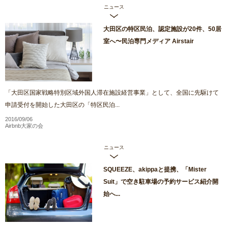
ニュース
大田区の特区民泊、認定施設が20件、50居
室へ〜民泊専門メディア Airstair
「大田区国家戦略特別区域外国人滞在施設経営事業」として、全国に先駆けて
申請受付を開始した大田区の「特区民泊...
2016/09/06
Airbnb大家の会
ニュース
SQUEEZE、akippaと提携、「Mister
Suit」で空き駐車場の予約サービス紹介開
始へ...