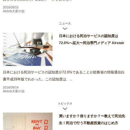
2016/09/15
Airbnb大家の会
ニュース
日本における民泊サービスの認知度は
72.0%へ拡大〜民泊専門メディア Airstair
日本における民泊サービスの認知度が72.0%であることが総務省の情報通信白
書平成28年版でわかった。この認知度は、...
2016/09/14
Airbnb大家の会
トピックス
買いますか？借りますか？〜教えて民泊先
生！民泊で行う不動産投資のはじめ方