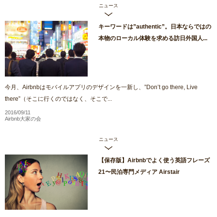
ニュース
キーワードは”authentic”。日本ならではの
本物のローカル体験を求める訪日外国人...
今月、Airbnbはモバイルアプリのデザインを一新し、”Don’t go there, Live
there”（そこに行くのではなく、そこで...
2016/09/11
Airbnb大家の会
ニュース
【保存版】Airbnbでよく使う英語フレーズ
21〜民泊専門メディア Airstair