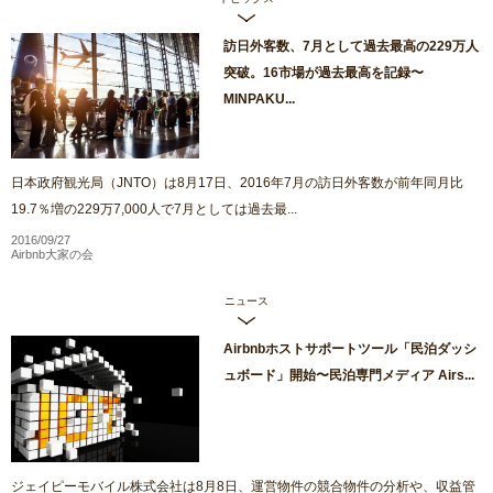
訪日外客数、7月として過去最高の229万人
突破。16市場が過去最高を記録〜
MINPAKU...
日本政府観光局（JNTO）は8月17日、2016年7月の訪日外客数が前年同月比
19.7％増の229万7,000人で7月としては過去最...
2016/09/27
Airbnb大家の会
ニュース
Airbnbホストサポートツール「民泊ダッシ
ュボード」開始〜民泊専門メディア Airs...
ジェイピーモバイル株式会社は8月8日、運営物件の競合物件の分析や、収益管