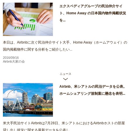
エクスペディアグループの民泊仲介サイ
ト、Home Away の日本国内物件掲載状況
を...
本日は、Airbnbに次ぐ民泊仲介サイト大手、Home Away（ホームアウェイ）の
国内掲載物件に関する分析をご紹介したい...
2016/09/16
Airbnb大家の会
ニュース
Airbnb、米シアトルの民泊データを公表。
ホームシェアリング規制案に懸念を表明...
米大手民泊サイトAirbnbは7月28日、米シアトルにおけるAirbnbホストの部屋
貸し出し状況に関する最新データを公表し...