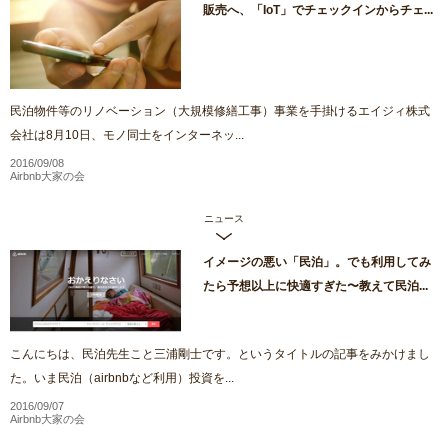
販売へ、「IoT」でチェックインからチェ...
民泊物件等のリノベーション（大規模修繕工事）事業を手掛けるエイジィ株式
会社は8月10日、モノ同士をインターネッ...
2016/09/08
Airbnb大家の会
ニュース
イメージの悪い「民泊」。でも利用してみ
たら予想以上に快適すぎた〜教えて民泊...
こんにちは、民泊先生こと三浦剛士です。というタイトルの記事をみかけまし
た。いま民泊（airbnbなど利用）投資を...
2016/09/07
Airbnb大家の会