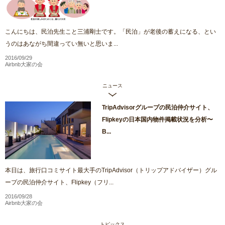
こんにちは、民泊先生こと三浦剛士です。「民泊」が老後の蓄えになる、とい
うのはあながち間違ってい無いと思いま...
2016/09/29
Airbnb大家の会
ニュース
TripAdvisorグループの民泊仲介サイト、
Flipkeyの日本国内物件掲載状況を分析〜
B...
本日は、旅行口コミサイト最大手のTripAdvisor（トリップアドバイザー）グル
ープの民泊仲介サイト、Flipkey（フリ...
2016/09/28
Airbnb大家の会
トピックス