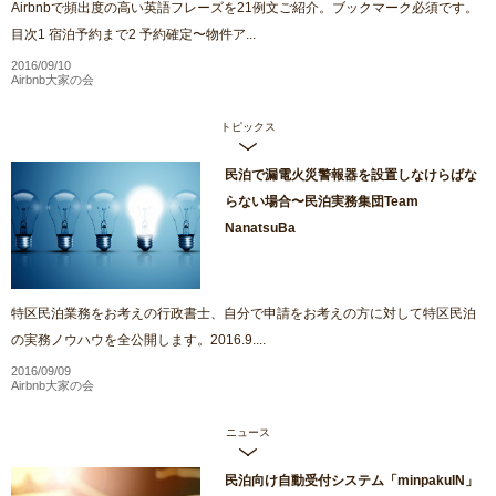
Airbnbで頻出度の高い英語フレーズを21例文ご紹介。ブックマーク必須です。
目次1 宿泊予約まで2 予約確定〜物件ア...
2016/09/10
Airbnb大家の会
トピックス
民泊で漏電火災警報器を設置しなけらばな
らない場合〜民泊実務集団Team
NanatsuBa
特区民泊業務をお考えの行政書士、自分で申請をお考えの方に対して特区民泊
の実務ノウハウを全公開します。2016.9....
2016/09/09
Airbnb大家の会
ニュース
民泊向け自動受付システム「minpakuIN」