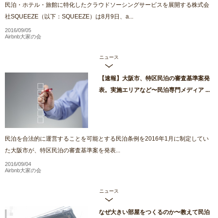
民泊・ホテル・旅館に特化したクラウドソーシングサービスを展開する株式会
社SQUEEZE（以下：SQUEEZE）は8月9日、a...
2016/09/05
Airbnb大家の会
ニュース
【速報】大阪市、特区民泊の審査基準案発
表。実施エリアなど〜民泊専門メディア ...
民泊を合法的に運営することを可能とする民泊条例を2016年1月に制定してい
た大阪市が、特区民泊の審査基準案を発表...
2016/09/04
Airbnb大家の会
ニュース
なぜ大きい部屋をつくるのか〜教えて民泊