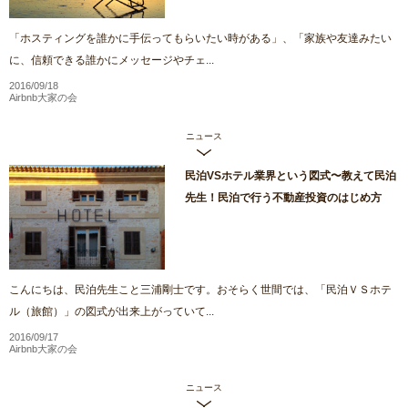
「ホスティングを誰かに手伝ってもらいたい時がある」、「家族や友達みたい
に、信頼できる誰かにメッセージやチェ...
2016/09/18
Airbnb大家の会
ニュース
民泊VSホテル業界という図式〜教えて民泊
先生！民泊で行う不動産投資のはじめ方
こんにちは、民泊先生こと三浦剛士です。おそらく世間では、「民泊ＶＳホテ
ル（旅館）」の図式が出来上がっていて...
2016/09/17
Airbnb大家の会
ニュース