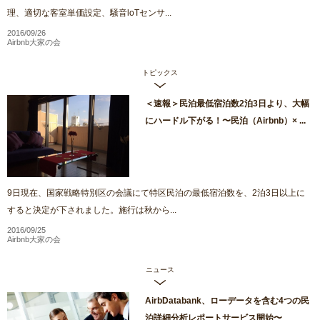
理、適切な客室単価設定、騒音loTセンサ...
2016/09/26
Airbnb大家の会
トピックス
＜速報＞民泊最低宿泊数2泊3日より、大幅
にハードル下がる！〜民泊（Airbnb）× ...
9日現在、国家戦略特別区の会議にて特区民泊の最低宿泊数を、2泊3日以上に
すると決定が下されました。施行は秋から...
2016/09/25
Airbnb大家の会
ニュース
AirbDatabank、ローデータを含む4つの民
泊詳細分析レポートサービス開始〜