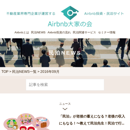
Airbnbとは
民泊NEWS
Airbnb投資の流れ
民泊関連サービス
セミナー情報
民泊NEWS
TOP
>
民泊NEWS一覧
> 2016年09月
ニュース
「民泊」が老後の蓄えになる？老後の収入
にもなる！〜教えて民泊先生！民泊で行...