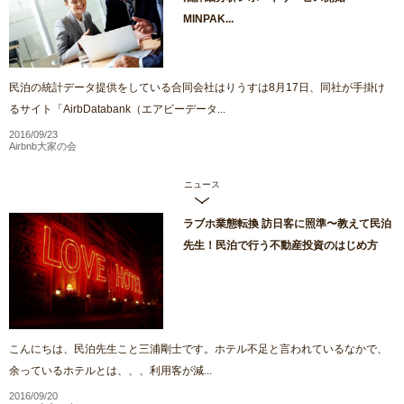
MINPAK...
民泊の統計データ提供をしている合同会社はりうすは8月17日、同社が手掛け
るサイト「AirbDatabank（エアビーデータ...
2016/09/23
Airbnb大家の会
ニュース
ラブホ業態転換 訪日客に照準〜教えて民泊
先生！民泊で行う不動産投資のはじめ方
こんにちは、民泊先生こと三浦剛士です。ホテル不足と言われているなかで、
余っているホテルとは、、、利用客が減...
2016/09/20