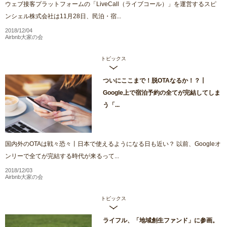
ウェブ接客プラットフォームの「LiveCall（ライブコール）」を運営するスピ
ンシェル株式会社は11月28日、民泊・宿...
2018/12/04
Airbnb大家の会
トピックス
ついにここまで！脱OTAなるか！？丨
Google上で宿泊予約の全てが完結してしま
う「...
国内外のOTAは戦々恐々丨日本で使えるようになる日も近い？ 以前、Googleオ
ンリーで全てが完結する時代が来るって...
2018/12/03
Airbnb大家の会
トピックス
ライフル、「地域創生ファンド」に参画。