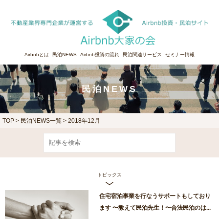
Airbnbとは
民泊NEWS
Airbnb投資の流れ
民泊関連サービス
セミナー情報
民泊NEWS
TOP
>
民泊NEWS一覧
> 2018年12月
トピックス
住宅宿泊事業を行なうサポートもしており
ます 〜教えて民泊先生！〜合法民泊のは...