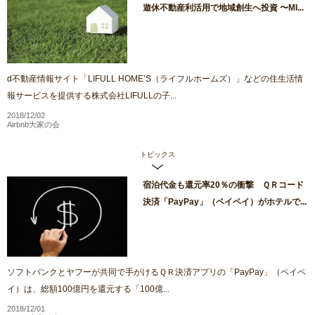
遊休不動産利活用で地域創生へ投資 〜MI...
d不動産情報サイト「LIFULL HOME’S（ライフルホームズ）」などの住生活情
報サービスを提供する株式会社LIFULLの子...
2018/12/02
Airbnb大家の会
トピックス
宿泊代金も還元率20％の衝撃 ＱＲコード
決済「PayPay」（ペイペイ）がホテルで...
ソフトバンクとヤフーが共同で手がけるＱＲ決済アプリの「PayPay」（ペイペ
イ）は、総額100億円を還元する「100億...
2018/12/01