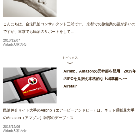
こんにちは、合法民泊コンサルタント三浦です。 京都での旅館業の話が多いの
ですが、東京でも民泊のサポートをして...
2018/12/07
Airbnb大家の会
トピックス
Airbnb、Amazonの元幹部を登用 2019年
のIPOを見据え本格的な上場準備へ 〜
Airstair
民泊仲介サイト大手のAirbnb（エアービーアンドビー）は、ネット通販最大手
のAmazon（アマゾン）幹部のデーブ・ス...
2018/12/06
Airbnb大家の会