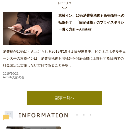
トピックス
東横イン、10%消費増税後も販売価格への
転嫁せず 「固定価格」のプライスポリシ
ー貫く方針～Airstair
消費税が10%に引き上げられる2019年10月１日が迫る中、ビジネスホテルチェ
ーン大手の東横インは、消費増税後も増税分を宿泊価格に上乗せする目的での
料金改定は実施しない方針であることを明...
2019/10/22
Airbnb大家の会
記事一覧へ