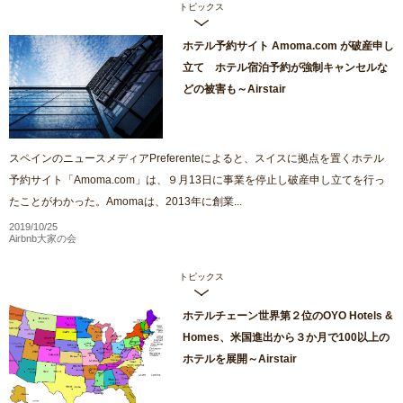
トピックス
ホテル予約サイト Amoma.com が破産申し
立て ホテル宿泊予約が強制キャンセルな
どの被害も～Airstair
スペインのニュースメディアPreferenteによると、スイスに拠点を置くホテル
予約サイト「Amoma.com」は、９月13日に事業を停止し破産申し立てを行っ
たことがわかった。Amomaは、2013年に創業...
2019/10/25
Airbnb大家の会
トピックス
ホテルチェーン世界第２位のOYO Hotels &
Homes、米国進出から３か月で100以上の
ホテルを展開～Airstair