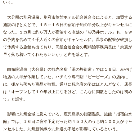
いう。
大分県の別府温泉。別府市旅館ホテル組合連合会によると、加盟する
施設のほとんどで、１５～１６日の宿泊予約の半分以上がキャンセルに
なった。１カ月に約６万人が宿泊する老舗の「杉乃井ホテル」も、ＧＷ
の予約を含めて４千人近くの宿泊がキャンセルに。温泉の配管が破損し
て休業する旅館も出ており、同組合連合会の堀精治事務局長は「余震が
早く落ち着いてくれたらいいが」と声を落とす。
由布院温泉（大分県）の観光名所「湯の坪街道」では１６日、みやげ
物店の大半が休業していた。ハチミツ専門店「ビービーズ」の店内に
は、棚から落ちた商品が散乱。通りに観光客の姿はほとんどなく、店長
は「オープンして１０年以上になるけど、こんなに閑散としたのは初め
て」と話す。
影響は九州全域に及んでいる。鹿児島県の指宿温泉。旅館「指宿白水
館」では、１６日に宿泊予定だった約４５０人のうち約１００人がキャ
ンセルした。九州新幹線や九州道の不通が影響しているという。