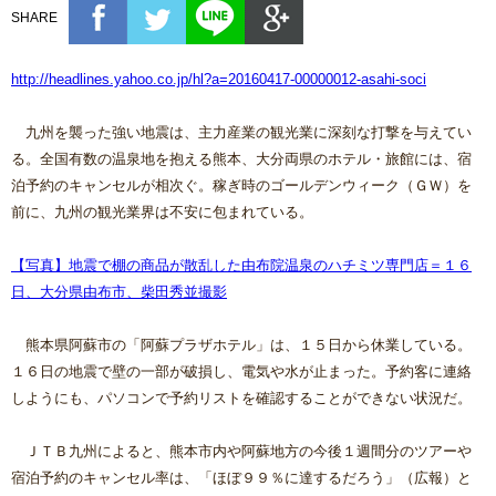
SHARE
http://headlines.yahoo.co.jp/hl?a=20160417-00000012-asahi-soci
九州を襲った強い地震は、主力産業の観光業に深刻な打撃を与えてい
る。全国有数の温泉地を抱える熊本、大分両県のホテル・旅館には、宿
泊予約のキャンセルが相次ぐ。稼ぎ時のゴールデンウィーク（ＧＷ）を
前に、九州の観光業界は不安に包まれている。
【写真】地震で棚の商品が散乱した由布院温泉のハチミツ専門店＝１６
日、大分県由布市、柴田秀並撮影
熊本県阿蘇市の「阿蘇プラザホテル」は、１５日から休業している。
１６日の地震で壁の一部が破損し、電気や水が止まった。予約客に連絡
しようにも、パソコンで予約リストを確認することができない状況だ。
ＪＴＢ九州によると、熊本市内や阿蘇地方の今後１週間分のツアーや
宿泊予約のキャンセル率は、「ほぼ９９％に達するだろう」（広報）と