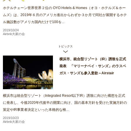
ホテルチェーン世界世界２位の OYO Hotels & Homes（オヨ・ホテルズ＆ホー
ムズ）は、2019年６月のアメリカ進出からわずか３か月で同社が展開するホテ
ル施設数がアメリカ国内だけで100を...
2019/10/24
Airbnb大家の会
トピックス
横浜市、統合型リゾート（IR）誘致を正式
発表 「マリーナベイ・サンズ」のラスベ
ガス・サンズも参入意欲～Airstair
横浜市は統合型リゾート（Integrated Resort以下IR）誘致に向けた構想を正式
に発表し、今後2020年代後半の開業に向け、国の基本方針を受けた実施方針の
策定やIR事業者決定といった本格的な検...
2019/10/23
Airbnb大家の会