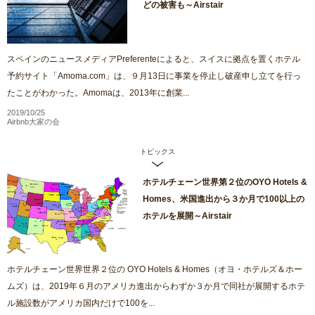
どの被害も～Airstair
スペインのニュースメディアPreferenteによると、スイスに拠点を置くホテル
予約サイト「Amoma.com」は、９月13日に事業を停止し破産申し立てを行っ
たことがわかった。Amomaは、2013年に創業...
2019/10/25
Airbnb大家の会
トピックス
ホテルチェーン世界第２位のOYO Hotels &
Homes、米国進出から３か月で100以上の
ホテルを展開～Airstair
ホテルチェーン世界世界２位の OYO Hotels & Homes（オヨ・ホテルズ＆ホー
ムズ）は、2019年６月のアメリカ進出からわずか３か月で同社が展開するホテ
ル施設数がアメリカ国内だけで100を...