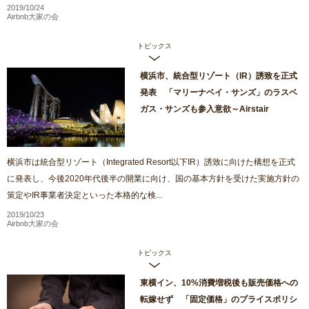
2019/10/24
Airbnb大家の会
トピックス
横浜市、統合型リゾート（IR）誘致を正式
発表 「マリーナベイ・サンズ」のラスベ
ガス・サンズも参入意欲～Airstair
横浜市は統合型リゾート（Integrated Resort以下IR）誘致に向けた構想を正式
に発表し、今後2020年代後半の開業に向け、国の基本方針を受けた実施方針の
策定やIR事業者決定といった本格的な検...
2019/10/23
Airbnb大家の会
トピックス
東横イン、10%消費増税後も販売価格への
転嫁せず 「固定価格」のプライスポリシ