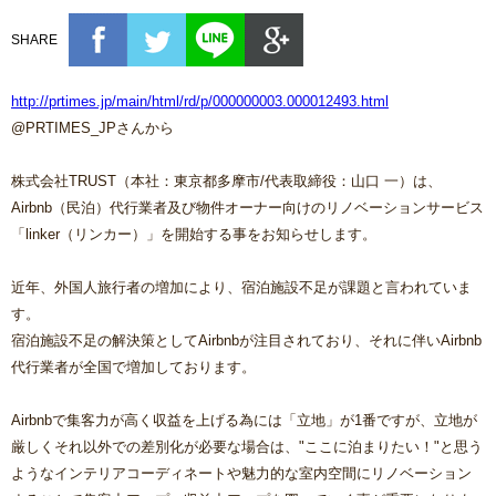
SHARE
http://prtimes.jp/main/html/rd/p/000000003.000012493.html
@PRTIMES_JPさんから
株式会社TRUST（本社：東京都多摩市/代表取締役：山口 一）は、
Airbnb（民泊）代行業者及び物件オーナー向けのリノベーションサービス
「linker（リンカー）」を開始する事をお知らせします。
近年、外国人旅行者の増加により、宿泊施設不足が課題と言われていま
す。
宿泊施設不足の解決策としてAirbnbが注目されており、それに伴いAirbnb
代行業者が全国で増加しております。
Airbnbで集客力が高く収益を上げる為には「立地」が1番ですが、立地が
厳しくそれ以外での差別化が必要な場合は、"ここに泊まりたい！"と思う
ようなインテリアコーディネートや魅力的な室内空間にリノベーション