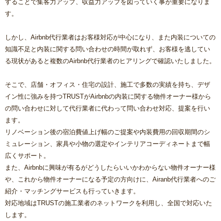
することで集客力アップ、収益力アップを図っていく事が重要になりま
す。
しかし、Airbnb代行業者はお客様対応が中心になり、また内装についての
知識不足と内装に関する問い合わせの時間が取れず、お客様を逃してい
る現状があると複数のAirbnb代行業者のヒアリングで確認いたしました。
そこで、店舗・オフィス・住宅の設計、施工で多数の実績を持ち、デザ
イン性に強みを持つTRUSTがAirbnbの内装に関する物件オーナー様から
の問い合わせに対して代行業者に代わって問い合わせ対応、提案を行い
ます。
リノベーション後の宿泊費値上げ幅のご提案や内装費用の回収期間のシ
ミュレーション、家具や小物の選定やインテリアコーディネートまで幅
広くサポート。
また、Airbnbに興味が有るがどうしたらいいかわからない物件オーナー様
や、これから物件オーナーになる予定の方向けに、Airanb代行業者へのご
紹介・マッチングサービスも行っていきます。
対応地域はTRUSTの施工業者のネットワークを利用し、全国で対応いた
します。