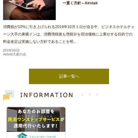
ー貫く方針～Airstair
消費税が10%に引き上げられる2019年10月１日が迫る中、ビジネスホテルチェ
ーン大手の東横インは、消費増税後も増税分を宿泊価格に上乗せする目的での
料金改定は実施しない方針であることを明...
2019/10/22
Airbnb大家の会
記事一覧へ