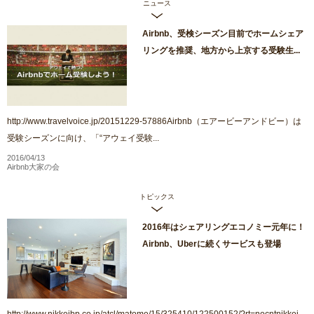
ニュース
Airbnb、受検シーズン目前でホームシェア
リングを推奨、地方から上京する受験生...
http://www.travelvoice.jp/20151229-57886Airbnb（エアービーアンドビー）は
受験シーズンに向け、「“アウェイ受験...
2016/04/13
Airbnb大家の会
トピックス
2016年はシェアリングエコノミー元年に！
Airbnb、Uberに続くサービスも登場