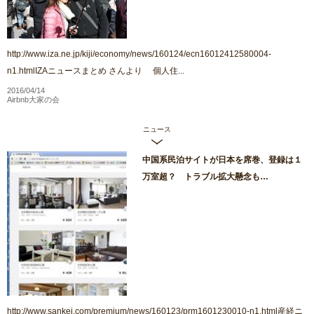
http://www.iza.ne.jp/kiji/economy/news/160124/ecn16012412580004-
n1.htmlIZAニュースまとめ さんより 個人住...
2016/04/14
Airbnb大家の会
ニュース
中国系民泊サイトが日本を席巻、登録は１
万室超？ トラブル拡大懸念も…
http://www.sankei.com/premium/news/160123/prm1601230010-n1.html産経ニ