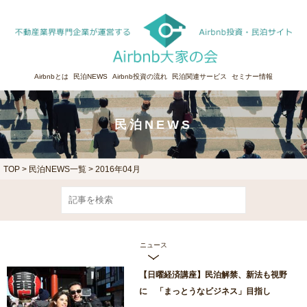
Airbnbとは
民泊NEWS
Airbnb投資の流れ
民泊関連サービス
セミナー情報
民泊NEWS
TOP
>
民泊NEWS一覧
> 2016年04月
ニュース
【日曜経済講座】民泊解禁、新法も視野
に 「まっとうなビジネス」目指し