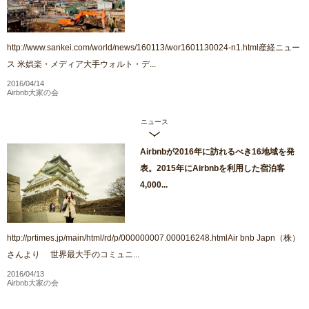
http://www.sankei.com/world/news/160113/wor1601130024-n1.html産経ニュー
ス 米娯楽・メディア大手ウォルト・デ...
2016/04/14
Airbnb大家の会
ニュース
Airbnbが2016年に訪れるべき16地域を発
表。2015年にAirbnbを利用した宿泊客
4,000...
http://prtimes.jp/main/html/rd/p/000000007.000016248.htmlAir bnb Japn（株）
さんより 世界最大手のコミュニ...
2016/04/13
Airbnb大家の会