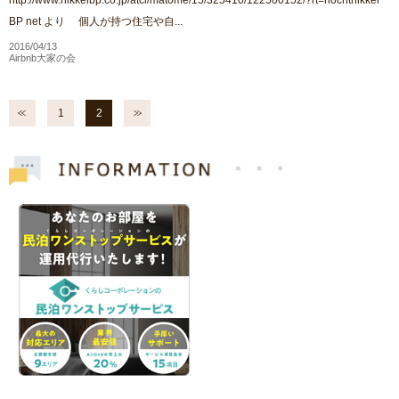
http://www.nikkeibp.co.jp/atcl/matome/15/325410/122500152/?rt=nocntnikkei
BP net より 個人が持つ住宅や自...
2016/04/13
Airbnb大家の会
1
2