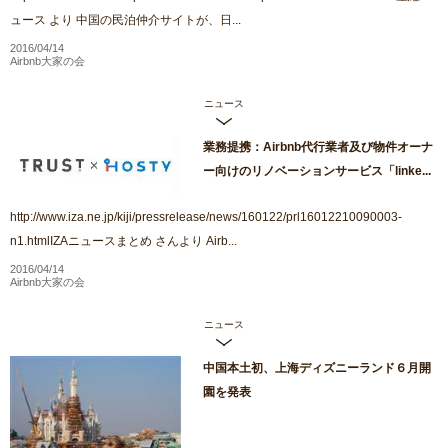
ュース より 中国の民泊仲介サイトが、日...
2016/04/14
Airbnb大家の会
ニュース
業務提携：Airbnb代行業者及び物件オーナ
ー向けのリノベーションサービス「linke...
http://www.iza.ne.jp/kiji/pressrelease/news/160122/prl16012210090003-
n1.htmlIZAニュースまとめ さんより Airb...
2016/04/14
Airbnb大家の会
ニュース
中国本土初、上海ディズニーランド６月開
園を発表