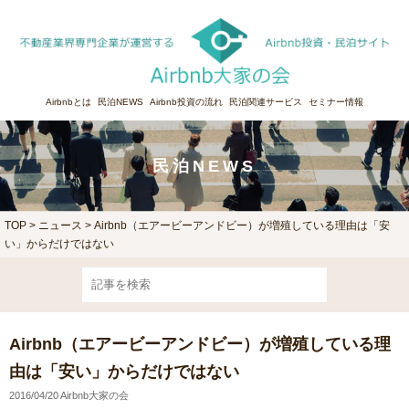
Airbnbとは
民泊NEWS
Airbnb投資の流れ
民泊関連サービス
セミナー情報
民泊NEWS
TOP
>
ニュース
> Airbnb（エアービーアンドビー）が増殖している理由は「安
い」からだけではない
Airbnb（エアービーアンドビー）が増殖している理
由は「安い」からだけではない
2016/04/20 Airbnb大家の会