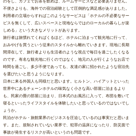
のをし、カフェでお茶を飲めば、ルームサービスなど必要ありません。
不便さよりも、海外での宿泊経験として圧倒的な満足感がありました。
利用者の立場からすればこのようなサービスは「ホテルの不必要なサー
ビスを無くして、広いスペースと現地ならではのローカルの暮らしが楽
しめる」という大きなメリットがあります。
旅行者は旅慣れてくればくるほど、ホテルに泊まって観光地に行って、
おみやげを買うという従来のスタイルから離れていきます。現地に長期
間滞在して、旅行者よりも生活者のような視点で毎日を過ごしたくなる
のです。有名な観光地に行くのではなく、地元の人が行くようなお店で
時間を過ごし、多少不便であっても、友達の家に招かれたような宿泊先
を選びたいと思うようになります。
日本に来る外国人も同様だと思います。ヒルトン、ハイアットといった
世界中にあるチェーンホテルの味気なく小さな高い部屋に泊まるより
も、民家の畳の部屋に泊まり、日本式のお風呂に入って、布団を敷いて
寝るといったライフスタイルを体験したいと思っているのではないでし
ょうか。
民泊がホテル・旅館業界のビジネスを圧迫しているのは事実だと思いま
す。また、規制されていない業界で、犯罪の温床になったり、防災面で
事故が発生するリスクが高いというのも問題です。