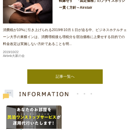
転嫁せず 「固定価格」のプライスポリシ
ー貫く方針～Airstair
消費税が10%に引き上げられる2019年10月１日が迫る中、ビジネスホテルチェ
ーン大手の東横インは、消費増税後も増税分を宿泊価格に上乗せする目的での
料金改定は実施しない方針であることを明...
2019/10/22
Airbnb大家の会
記事一覧へ