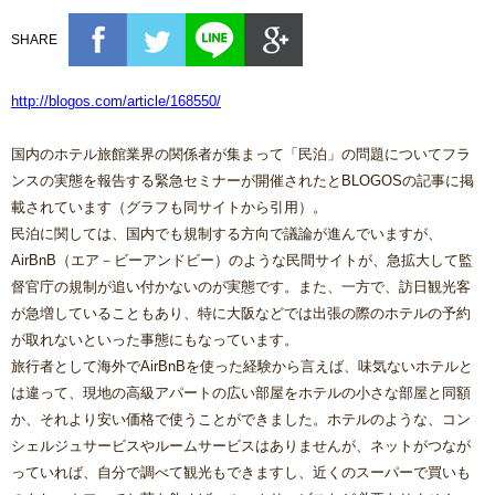
SHARE
http://blogos.com/article/168550/
国内のホテル旅館業界の関係者が集まって「民泊」の問題についてフラ
ンスの実態を報告する緊急セミナーが開催されたとBLOGOSの記事に掲
載されています（グラフも同サイトから引用）。
民泊に関しては、国内でも規制する方向で議論が進んでいますが、
AirBnB（エア－ビーアンドビー）のような民間サイトが、急拡大して監
督官庁の規制が追い付かないのが実態です。また、一方で、訪日観光客
が急増していることもあり、特に大阪などでは出張の際のホテルの予約
が取れないといった事態にもなっています。
旅行者として海外でAirBnBを使った経験から言えば、味気ないホテルと
は違って、現地の高級アパートの広い部屋をホテルの小さな部屋と同額
か、それより安い価格で使うことができました。ホテルのような、コン
シェルジュサービスやルームサービスはありませんが、ネットがつなが
っていれば、自分で調べて観光もできますし、近くのスーパーで買いも