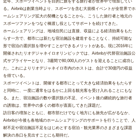
近年、スポーツイベントを目的に旅をする旅行者が世界中で増加してい
る。Airbnbは創業当時より、スポーツを含む大規模イベントが全世界でホ
ームシェアリング拡大の契機となることから、こうした旅行者と地元の
スポーツファンをつなぐ橋渡し役としてサポートを続けてきた。
ホームシェアリングは、地域住民には直接、収益による経済効果をもた
らす一方で、都市には新たな宿泊施設を建造することなく、持続可能な
形で宿泊の選択肢を増やすことができるメリットがある。現に2016年に
開催されたリオデジャネイロオリンピックでは、Airbnbが代替宿泊施設公
式サプライヤーとなり、3週間で80,000人のゲストを迎えることに成功し
た。これによりリオデジャネイロ市内のホストは、合計で30億円の収益
を得ている。
スポーツイベントは、開催する都市にとって大きな経済効果をもたらす
と同時に、一度に通常をはるかに上回る観光客を受け入れることにもな
る。また、宿泊施設の数や選択肢の不足、イベント後の継続的な旅行者
の誘致は、世界中の多くの都市が直面してきた課題だ。
訪日客の増加とともに、都市部だけでなく地方にも旅先が広がるなか、
Airbnbが今後も各地域のホームシェアリングのサポートを行うことで、人
材不足や宿泊施設不足をはじめとする宿泊・観光業界のさまざまな課題
解決の糸口を見出すことにも期待だ。