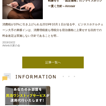
転嫁せず 「固定価格」のプライスポリシ
ー貫く方針～Airstair
消費税が10%に引き上げられる2019年10月１日が迫る中、ビジネスホテルチェ
ーン大手の東横インは、消費増税後も増税分を宿泊価格に上乗せする目的での
料金改定は実施しない方針であることを明...
2019/10/22
Airbnb大家の会
記事一覧へ