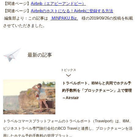
【関連ページ】
Airbnb（エアビーアンドビー）
【関連ページ】
Airbnbのホストになる！Airbnbに登録する方法
編集部より：この記事は
MINPAKU.Biz
.
様の2019/09/26の投稿を転載
させていただきました。
最新の記事
トピックス
トラベルポート、IBMらと共同でホテル予
約手数料を「ブロックチェーン」上で管理
～Airstair
トラベルコマースプラットフォームのトラベルポート（Travelport）は、IBM、
ビジネストラベル専門旅行会社のBCD Travelと連携し、ブロックチェーンを活
用したホテル予約手数料の管理プラット...