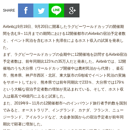
SHARE
Airbnbは9月19日、9月20日に開幕したラグビーワールドカップの開催期
間を含む9～11月までの期間における12開催都市のAirbnbの宿泊予定者数
と、イベント民泊を含むホスト先滞在によるホスト収入の試算を発表し
た。
まず、ラグビーワールドカップの会期中に12開催地を訪問するAirbnb宿泊
予定者数は、前年同期比123％の35万人だと発表した。Airbnbでは、12開
催地のうち大分県（ワールドカップ開催中は農村民泊から代替）、釜石
市、熊本県、神戸市西区・北区、東大阪市の5地域でイベント民泊の実施
をサポートしており、熊本県では前年同期比で233％、大分県では179％
という大幅な宿泊予定者数の増加が見込まれている。そして、ホスト収
入は最高で49億円に上ると試算した。
また、2019年9～11月の12開催都市へのインバウンド旅行者予約数を国別
でみると、オーストラリア、イングランド、カナダ、フランス、ニュー
ジーランド、アイルランドなど、大会参加国からの宿泊予定者が前年同
期比で顕著に増加した。