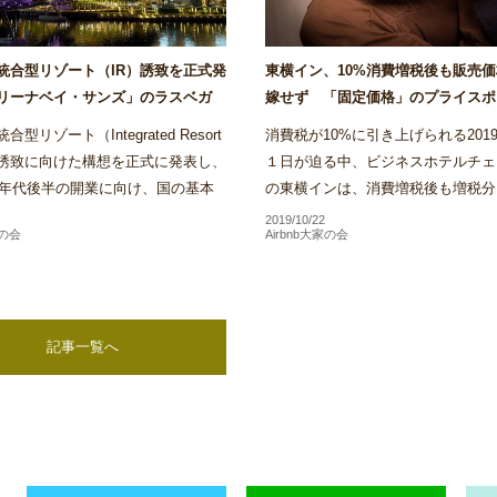
統合型リゾート（IR）誘致を正式発
東横イン、10%消費増税後も販売
リーナベイ・サンズ」のラスベガ
嫁せず 「固定価格」のプライスポ
も参入意欲～Airstair
く方針～Airstair
型リゾート（Integrated Resort
消費税が10%に引き上げられる2019
）誘致に向けた構想を正式に発表し、
１日が迫る中、ビジネスホテルチェ
20年代後半の開業に向け、国の基本
の東横インは、消費増税後も増税分
けた実施方針の策定やIR事業者決定
格に上乗せする目的での料金改定は
2019/10/22
家の会
Airbnb大家の会
格的な検...
い方針であることを明...
記事一覧へ