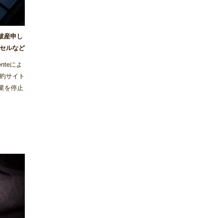
が破産申し
セルなど
nteによ
約サイト
事業を停止
った。