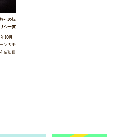
価格への転
リシー貫
年10月
ーン大手
を宿泊価
実施しな