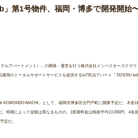
 bnb」第1号物件、福岡・博多で開発開始
ment（タテルアパートメント）」の開発・運営を行う株式会社インベスターズクラ
民泊運用のトータルサポートサービスを提供するIoT民泊アパート「TATERU bn
U bnb KOMONDO-MACHI」として、福岡市博多区古門戸町に開業予定だ。木造
だ。時期によって金額は異なるものの、1部屋料金は税抜平均13,000円、4名
る予定だ。