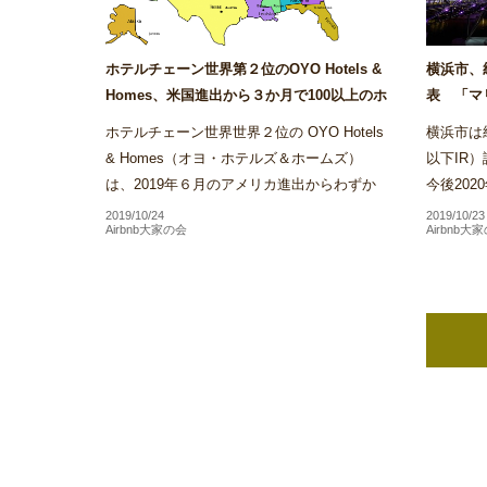
ホテルチェーン世界第２位のOYO Hotels &
横浜市、
Homes、米国進出から３か月で100以上のホ
表 「マ
テルを展開～Airstair
ス・サンズ
ホテルチェーン世界世界２位の OYO Hotels
横浜市は統合
& Homes（オヨ・ホテルズ＆ホームズ）
以下IR
は、2019年６月のアメリカ進出からわずか
今後20
３か月で同社が展開するホテル施設数がアメ
方針を受
2019/10/24
2019/10/23
Airbnb大家の会
Airbnb大
リカ国内だけで100を...
といった本