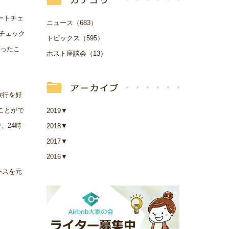
マートチェ
ニュース（683）
いチェック
トピックス（595）
なったこ
ホスト座談会（13）
の旅行を好
ことがで
2019
▼
、24時
2018
▼
2017
▼
2016
▼
ースを元