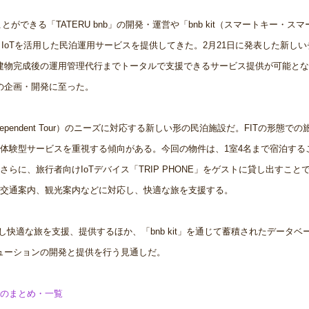
ことができる「TATERU bnb」の開発・運営や「bnb kit（スマートキー・ス
ど、IoTを活用した民泊運用サービスを提供してきた。2月21日に発表した新し
ら建物完成後の運用管理代行までトータルで支援できるサービス提供が可能と
の企画・開発に至った。
n Independent Tour）のニーズに対応する新しい形の⺠泊施設だ。FITの形態で
体験型サービスを重視する傾向がある。今回の物件は、1室4名まで宿泊する
に、旅⾏者向けIoTデバイス「TRIP PHONE」をゲストに貸し出すことで
交通案内、観光案内などに対応し、快適な旅を支援する。
対し快適な旅を支援、提供するほか、「bnb kit」を通じて蓄積されたデータベ
リューションの開発と提供を⾏う見通しだ。
のまとめ・一覧