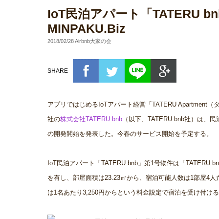
IoT民泊アパート「TATERU
MINPAKU.Biz
2018/02/28 Airbnb大家の会
SHARE
アプリではじめるIoTアパート経営「TATERU Apart
社の
株式会社TATERU bnb
（以下、TATERU bnb社）は、
の開発開始を発表した。今春のサービス開始を予定する。
IoT民泊アパート「TATERU bnb」第1号物件は「TATER
を有し、部屋面積は23.23㎡から、宿泊可能人数は1部屋4人
は1名あたり3,250円からという料金設定で宿泊を受け付け