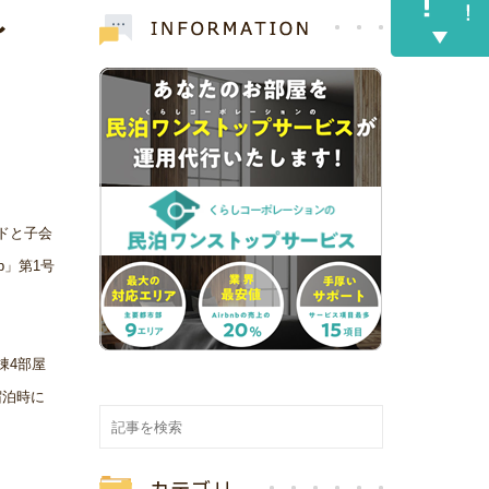
〜
ウドと子会
b」第1号
1棟4部屋
宿泊時に