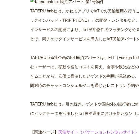
TATERU bnb社は、かねてアプリでIoTでの民泊運用を行う
ックインパッド・TRIP PHONE）」の開発・レンタルな
インサービスの開発により、IoT民泊物件のマッチングか
とで、同チェックインサービスを導入したIoT民泊アパート
TAEURU bnb社企画のIoT⺠泊アパートは、FIT（Foreig
むユーザーは、移動や宿泊コストを抑え、食事や観光などの
きることから、安価に宿泊したいゲストの利用が見込める。さら
間対応のチャットコンシェルジュを通じたレストラン予約や
TATERU bnb社は、引き続き、ゲストや国内外の旅行者に
にビッグデータを活⽤したIoT⺠泊運⽤における新たなソ
【関連ページ】
民泊サイト（バケーションレンタルサイト）