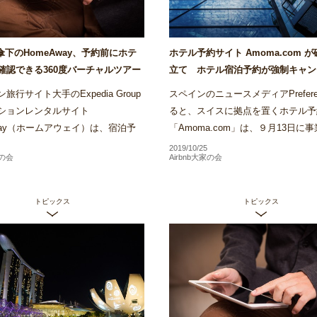
ia傘下のHomeAway、予約前にホテ
ホテル予約サイト Amoma.com 
確認できる360度バーチャルツアー
立て ホテル宿泊予約が強制キャン
リでローンチ～Airstair
の被害も～Airstair
旅行サイト大手のExpedia Group
スペインのニュースメディアPrefere
ションレンタルサイト
ると、スイスに拠点を置くホテル予
Away（ホームアウェイ）は、宿泊予
「Amoma.com」は、９月13日に
前にホテル客室内を360度確認でき
し破産申し立てを行ったことがわか
2019/10/25
家の会
Airbnb大家の会
ャルツアーの運用をバリでス...
Amomaは、2013年に創業...
トピックス
トピックス