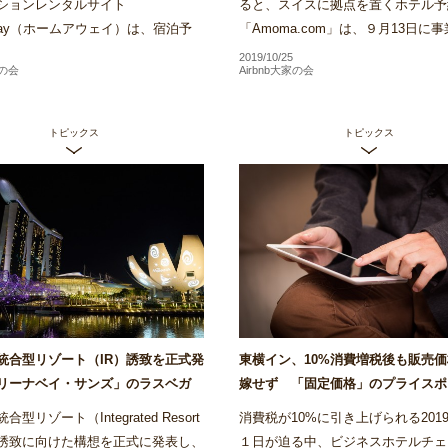
ションレンタルサイト
ると、スイスに拠点を置くホテル予
Away（ホームアウェイ）は、宿泊予
「Amoma.com」は、９月13日に
前にホテル客室内を360度確認でき
し破産申し立てを行ったことがわか
2019/10/25
家の会
Airbnb大家の会
ャルツアーの運用をバリでス...
Amomaは、2013年に創業...
トピックス
トピックス
統合型リゾート（IR）誘致を正式発
東横イン、10%消費増税後も販売
リーナベイ・サンズ」のラスベガ
嫁せず 「固定価格」のプライスポ
も参入意欲～Airstair
く方針～Airstair
型リゾート（Integrated Resort
消費税が10%に引き上げられる2019
）誘致に向けた構想を正式に発表し、
１日が迫る中、ビジネスホテルチェ