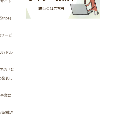
行サイト
ripe）
信サービ
0万ドル
アの「C
と発表し
ン事業に
旨が記載さ