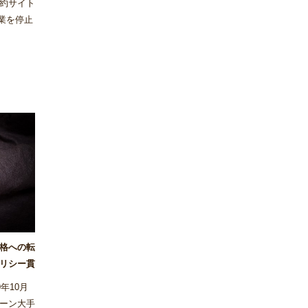
約サイト
事業を停止
った。
価格への転
リシー貫
年10月
ーン大手