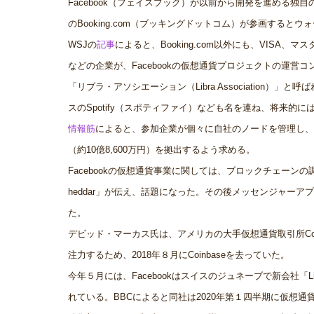
Facebook（フェイスブック）が以前から開発を進める独
のBooking.com（ブッキングドットコム）が参画するとウォール・
WSJの
記事
によると、Booking.com以外にも、VISA、マ
などの企業が、Facebookの仮想通貨プロジェクトの運営
「リブラ・アソシエーション（Libra Association
スのSpotify（スポティファイ）なども名を連ね、将来的に
情報筋
によると、参加企業が個々に自社のノードを管理し、ネッ
（約10億8,600万円）を拠出するよう求める。
Facebookの仮想通貨事業に関しては、ブロックチェー
heddar」が伝え、話題になった。その後メッセンジャーアプリ
た。
デビッド・マーカス氏は、アメリカの大手仮想通貨取引所Coin
注力するため、2018年８月にCoinbaseを去っていた。
今年５月には、Facebookはスイスのジュネーブで新会社「Li
れている。BBCによると同社は2020年第１四半期に仮想通