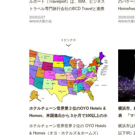
ルポート（Travelport）は、IBM、ビジネス
のバケー
トラベル専門旅行会社のBCD Travelと連携
Home
し、ブロックチェーンを活用したホテル予約
約を行う
2019/11/27
2019/10/26
Airbnb大家の会
Airbnb大
手数料の管理プラット...
るバーチ
トピックス
ホテルチェーン世界第２位のOYO Hotels &
横浜市、
Homes、米国進出から３か月で100以上のホ
表 「マ
テルを展開～Airstair
ス・サンズ
ホテルチェーン世界世界２位の OYO Hotels
横浜市は統合
& Homes（オヨ・ホテルズ＆ホームズ）
以下IR