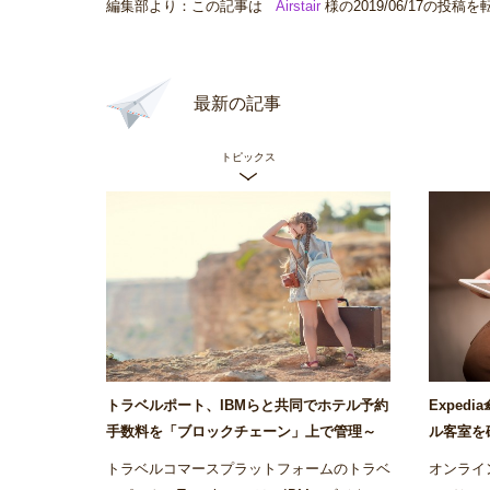
編集部より：この記事は
Airstair
様の2019/06/17の投
最新の記事
トピックス
トラベルポート、IBMらと共同でホテル予約
Exped
手数料を「ブロックチェーン」上で管理～
ル客室を
Airstair
の運用をバ
トラベルコマースプラットフォームのトラベ
オンライン