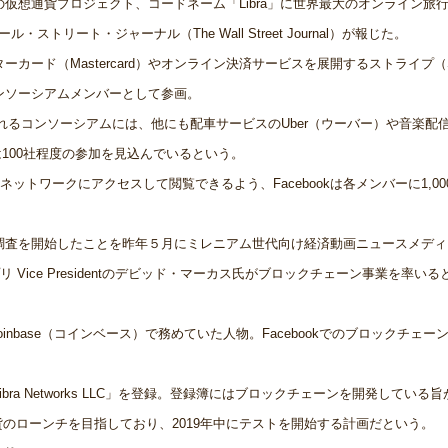
自の仮想通貨プロジェクト、コードネーム「Libra」に世界最大のオンライン旅
ストリート・ジャーナル（The Wall Street Journal）が報じた。
スターカード（Mastercard）やオンライン決済サービスを展開するストライプ（St
コンソーシアムメンバーとして参画。
）」と呼ばれるコンソーシアムには、他にも配車サービスのUber（ウーバー）や音楽配
は100社程度の参加を見込んでいるという。
トワークにアクセスして閲覧できるよう、Facebookは各メンバーに1,00
ンの調査を開始したことを昨年５月にミレニアム世代向け経済動画ニュースメディ
 Vice Presidentのデビッド・マーカス氏がブロックチェーン事業を率いる
base（コインベース）で務めていた人物。Facebookでのブロックチェー
bra Networks LLC」を登録。登録簿にはブロックチェーンを開発している
貨のローンチを目指しており、2019年中にテストを開始する計画だという。