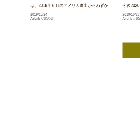
は、2019年６月のアメリカ進出からわずか
今後20
３か月で同社が展開するホテル施設数がアメ
方針を受
2019/10/24
2019/10/23
Airbnb大家の会
Airbnb大
リカ国内だけで100を...
といった本