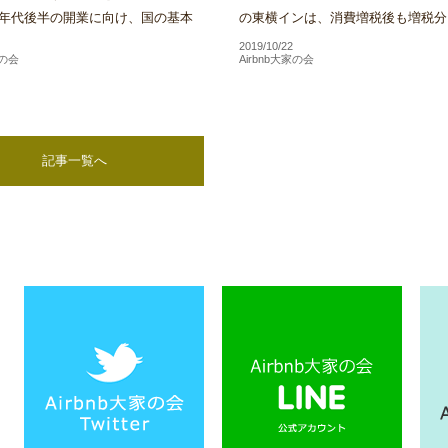
20年代後半の開業に向け、国の基本
の東横インは、消費増税後も増税分
けた実施方針の策定やIR事業者決定
格に上乗せする目的での料金改定は
2019/10/22
家の会
Airbnb大家の会
格的な検...
い方針であることを明...
記事一覧へ