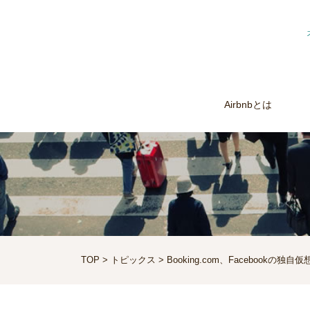
Airbnbとは
TOP
>
トピックス
> Booking.com、Facebook
Airstair