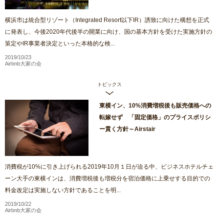
横浜市は統合型リゾート（Integrated Resort以下IR）誘致に向けた構想を正式
に発表し、今後2020年代後半の開業に向け、国の基本方針を受けた実施方針の
策定やIR事業者決定といった本格的な検...
2019/10/23
Airbnb大家の会
トピックス
東横イン、10%消費増税後も販売価格への
転嫁せず 「固定価格」のプライスポリシ
ー貫く方針～Airstair
消費税が10%に引き上げられる2019年10月１日が迫る中、ビジネスホテルチェ
ーン大手の東横インは、消費増税後も増税分を宿泊価格に上乗せする目的での
料金改定は実施しない方針であることを明...
2019/10/22
Airbnb大家の会