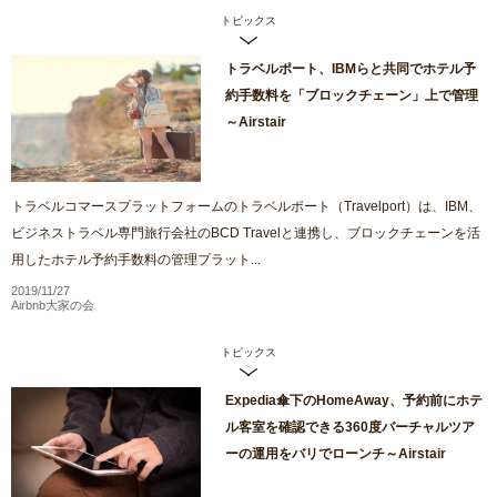
トピックス
トラベルポート、IBMらと共同でホテル予
約手数料を「ブロックチェーン」上で管理
～Airstair
トラベルコマースプラットフォームのトラベルポート（Travelport）は、IBM、
ビジネストラベル専門旅行会社のBCD Travelと連携し、ブロックチェーンを活
用したホテル予約手数料の管理プラット...
2019/11/27
Airbnb大家の会
トピックス
Expedia傘下のHomeAway、予約前にホテ
ル客室を確認できる360度バーチャルツア
ーの運用をバリでローンチ～Airstair