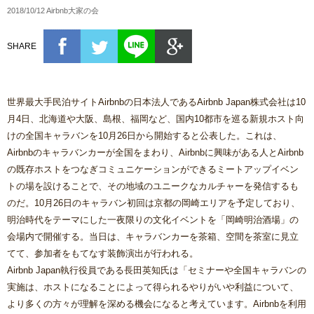
2018/10/12 Airbnb大家の会
SHARE
世界最大手民泊サイトAirbnbの日本法人であるAirbnb Japan株式会社は10
月4日、北海道や大阪、島根、福岡など、国内10都市を巡る新規ホスト向
けの全国キャラバンを10月26日から開始すると公表した。これは、
Airbnbのキャラバンカーが全国をまわり、Airbnbに興味がある人とAirbnb
の既存ホストをつなぎコミュニケーションができるミートアップイベン
トの場を設けることで、その地域のユニークなカルチャーを発信するも
のだ。10月26日のキャラバン初回は京都の岡崎エリアを予定しており、
明治時代をテーマにした一夜限りの文化イベントを「岡崎明治酒場」の
会場内で開催する。当日は、キャラバンカーを茶箱、空間を茶室に見立
てて、参加者をもてなす装飾演出が行われる。
Airbnb Japan執行役員である長田英知氏は「セミナーや全国キャラバンの
実施は、ホストになることによって得られるやりがいや利益について、
より多くの方々が理解を深める機会になると考えています。Airbnbを利用