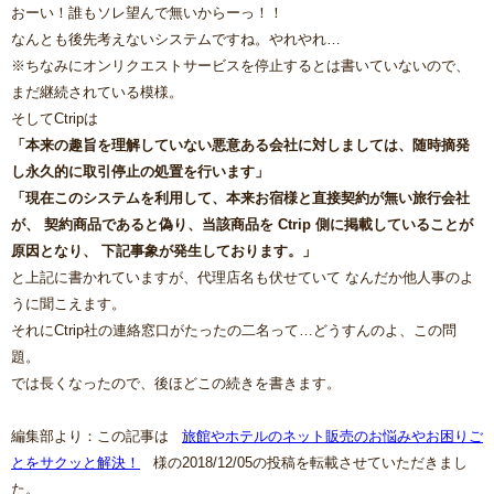
おーい！誰もソレ望んで無いからーっ！！
なんとも後先考えないシステムですね。やれやれ…
※ちなみにオンリクエストサービスを停止するとは書いていないので、
まだ継続されている模様。
そしてCtripは
「本来の趣旨を理解していない悪意ある会社に対しましては、随時摘発
し永久的に取引停止の処置を行います」
「現在このシステムを利用して、本来お宿様と直接契約が無い旅行会社
が、 契約商品であると偽り、当該商品を Ctrip 側に掲載していることが
原因となり、 下記事象が発生しております。」
と上記に書かれていますが、代理店名も伏せていて なんだか他人事のよ
うに聞こえます。
それにCtrip社の連絡窓口がたったの二名って…どうすんのよ、この問
題。
では長くなったので、後ほどこの続きを書きます。
編集部より：この記事は
旅館やホテルのネット販売のお悩みやお困りご
とをサクッと解決！
様の2018/12/05の投稿を転載させていただきまし
た。