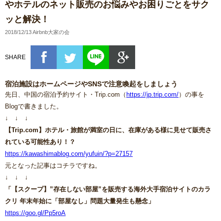
やホテルのネット販売のお悩みやお困りごとをサク
ッと解決！
2018/12/13 Airbnb大家の会
SHARE
宿泊施設はホームページやSNSで注意喚起をしましょう
先日、中国の宿泊予約サイト・Trip.com（
https://jp.trip.com/
）の事を
Blogで書きました。
↓ ↓ ↓
【Trip.com】ホテル・旅館が満室の日に、在庫がある様に見せて販売さ
れている可能性あり！？
https://kawashimablog.com/yufuin/?p=27157
元となった記事はコチラですね。
↓ ↓ ↓
「【スクープ】”存在しない部屋”を販売する海外大手宿泊サイトのカラ
クリ 年末年始に「部屋なし」問題大量発生も懸念」
https://goo.gl/Pp5roA