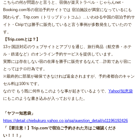
こちらの何が問題かと言うと、宿側が楽天トラベル・じゃらんnet・
Booking.com等の宿泊予約サイトでは 宿泊施設が満室になっているにも
関わらず、Trip.com（トリップドットコム）…いわゆる中国の宿泊予約サ
イト・Ctripでは勝手に販売していると言う事例が多数発生していたので
す。
【Trip.comとは？】
13ヶ国語対応のウェブサイトとアプリを通じ、旅行商品（航空券・ホテ
ル・鉄道など）のオンライン予約サービスを提供しています。
実際には存在しない宿の在庫を勝手に販売するなんて…詐欺であり宿に
とってはテロ行為です。
※最終的に部屋が確保できなければ返金されますが、予約者都合のキャン
セル料は100％です。
なので もう既に何件もこのような事が起きているようで、
Yahoo!知恵袋
にもこのような書き込みが入っておりました。
「ヤフー知恵袋」
https://detail.chiebukuro.yahoo.co.jp/qa/question_detail/q11196192426
「【要注意！】Trip.comで宿泊ご予約された方はご確認くださ
い！！！」