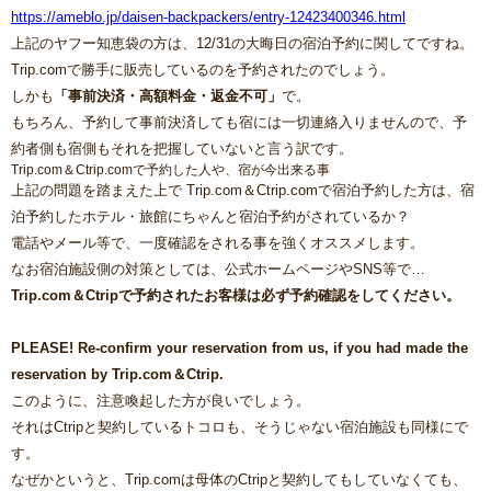
https://ameblo.jp/daisen-backpackers/entry-12423400346.html
上記のヤフー知恵袋の方は、12/31の大晦日の宿泊予約に関してですね。
Trip.comで勝手に販売しているのを予約されたのでしょう。
しかも
「事前決済・高額料金・返金不可」
で。
もちろん、予約して事前決済しても宿には一切連絡入りませんので、予
約者側も宿側もそれを把握していないと言う訳です。
Trip.com＆Ctrip.comで予約した人や、宿が今出来る事
上記の問題を踏まえた上で Trip.com＆Ctrip.comで宿泊予約した方は、宿
泊予約したホテル・旅館にちゃんと宿泊予約がされているか？
電話やメール等で、一度確認をされる事を強くオススメします。
なお宿泊施設側の対策としては、公式ホームページやSNS等で…
Trip.com＆Ctripで予約されたお客様は必ず予約確認をしてください。
PLEASE! Re-confirm your reservation from us, if you had made the
reservation by Trip.com＆Ctrip.
このように、注意喚起した方が良いでしょう。
それはCtripと契約しているトコロも、そうじゃない宿泊施設も同様にで
す。
なぜかというと、Trip.comは母体のCtripと契約してもしていなくても、