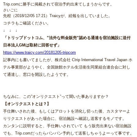
Trip.comに勝手に掲載されて宿泊予約出来てしまうからです。
さいごに
先程（2018/12/05 17:21）Traicyが、続報を出していました。
コチラもご確認ください。
↓ ↓ ↓
「トリップドットコム、”法外な料金販売”認める通達を宿泊施設に送付
日本法人GMは取材に回答せず」
https://www.traicy.com/20181205-tripcom
記事内にも書いてましたが、株式会社 Ctrip International Travel Japan ホ
テル事業部がようやく、全国旅館ホテル生活衛生同業組合連合会に対し
て通達し、窓口を開設したようです。
ちなみに、この”オンリクエスト”って聞いた事ありますか？
【オンリクエストとは？】
手仕舞いされた後、もしくはアロットを消化し切った後、カスタマーよ
りリクエストがあった場合に、宿泊施設へ確認し送客するモノです。
カンタンに説明すると、手仕舞いされていて もう販売出来ない宿泊施設
でも、Trip.comだったらバンバン予約して送客しちゃうよーって事です。