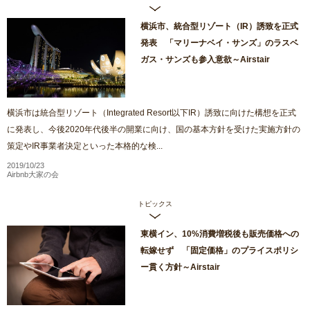
横浜市、統合型リゾート（IR）誘致を正式
発表 「マリーナベイ・サンズ」のラスベ
ガス・サンズも参入意欲～Airstair
横浜市は統合型リゾート（Integrated Resort以下IR）誘致に向けた構想を正式
に発表し、今後2020年代後半の開業に向け、国の基本方針を受けた実施方針の
策定やIR事業者決定といった本格的な検...
2019/10/23
Airbnb大家の会
トピックス
東横イン、10%消費増税後も販売価格への
転嫁せず 「固定価格」のプライスポリシ
ー貫く方針～Airstair