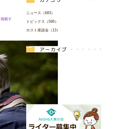
ニュース（683）
を掲載す
トピックス（595）
ホスト座談会（13）
2019
▼
2018
▼
2017
▼
2016
▼