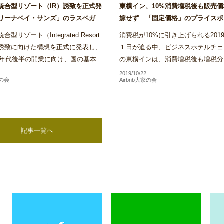
統合型リゾート（IR）誘致を正式発
東横イン、10%消費増税後も販売
リーナベイ・サンズ」のラスベガ
嫁せず 「固定価格」のプライスポ
も参入意欲～Airstair
く方針～Airstair
型リゾート（Integrated Resort
消費税が10%に引き上げられる2019
）誘致に向けた構想を正式に発表し、
１日が迫る中、ビジネスホテルチェ
20年代後半の開業に向け、国の基本
の東横インは、消費増税後も増税分
けた実施方針の策定やIR事業者決定
格に上乗せする目的での料金改定は
2019/10/22
家の会
Airbnb大家の会
格的な検...
い方針であることを明...
記事一覧へ