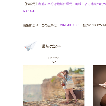
【転載元】
利益の半分は地域に還元。地域による地域のための民泊サ
R GOOD
編集部より：この記事は
MINPAKU.Biz
様の2018/12
最新の記事
トピックス