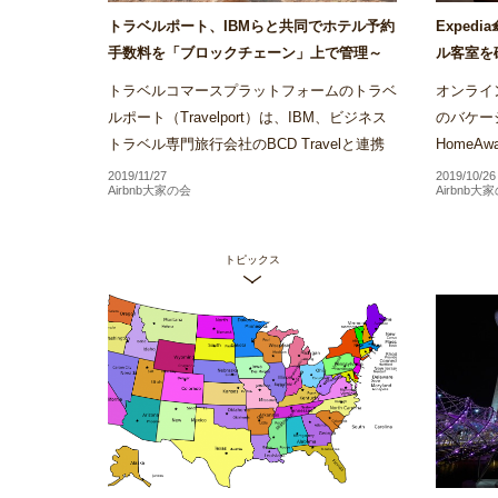
トラベルポート、IBMらと共同でホテル予約
Exped
手数料を「ブロックチェーン」上で管理～
ル客室を
Airstair
の運用をバ
トラベルコマースプラットフォームのトラベ
オンライン
ルポート（Travelport）は、IBM、ビジネス
のバケー
トラベル専門旅行会社のBCD Travelと連携
Home
し、ブロックチェーンを活用したホテル予約
約を行う
2019/11/27
2019/10/26
Airbnb大家の会
Airbnb大
手数料の管理プラット...
るバーチ
トピックス