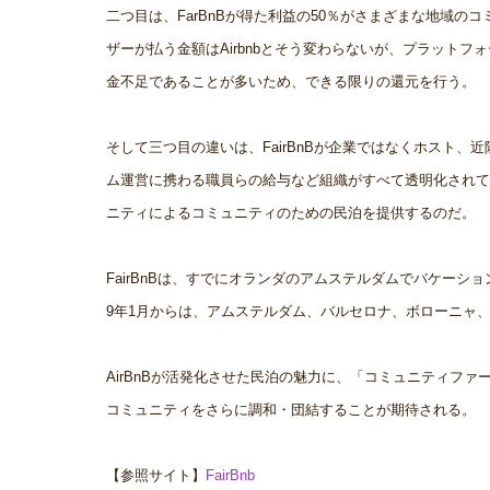
二つ目は、FarBnBが得た利益の50％がさまざまな地域
ザーが払う金額はAirbnbとそう変わらないが、プラット
金不足であることが多いため、できる限りの還元を行う。
そして三つ目の違いは、FairBnBが企業ではなくホスト
ム運営に携わる職員らの給与など組織がすべて透明化されてお
ニティによるコミュニティのための民泊を提供するのだ。
FairBnBは、すでにオランダのアムステルダムでバケー
9年1月からは、アムステルダム、バルセロナ、ボローニャ
AirBnBが活発化させた民泊の魅力に、「コミュニティファ
コミュニティをさらに調和・団結することが期待される。
【参照サイト】
FairBnb