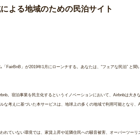
域による地域のための民泊サイト
iz
airBnB」が2019年1月にローンチする。あなたは、“フェアな民泊” と聞
bnb。宿泊事業を民主化するというイノベーションにおいて、Airbnbは大き
な考えに基づいた本サービスは、地球上の多くの地域で利用可能となり、Air
われていない環境では、家賃上昇や近隣住民への騒音被害、オーバーツーリ