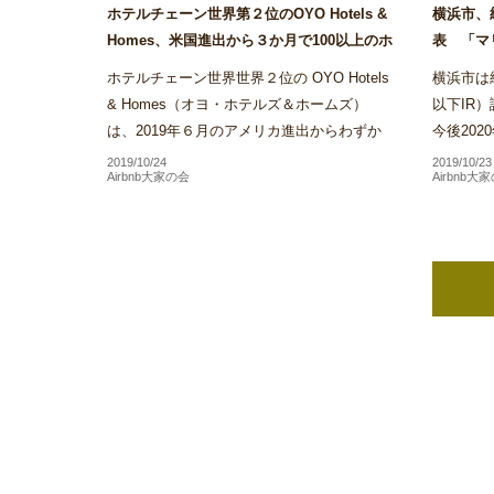
ホテルチェーン世界第２位のOYO Hotels &
横浜市、
Homes、米国進出から３か月で100以上のホ
表 「マ
テルを展開～Airstair
ス・サンズ
ホテルチェーン世界世界２位の OYO Hotels
横浜市は統合
& Homes（オヨ・ホテルズ＆ホームズ）
以下IR
は、2019年６月のアメリカ進出からわずか
今後20
３か月で同社が展開するホテル施設数がアメ
方針を受
2019/10/24
2019/10/23
Airbnb大家の会
Airbnb大
リカ国内だけで100を...
といった本