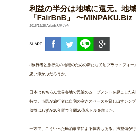
利益の半分は地域に還元。地
「FairBnB」 〜MINPAKU.B
2018/12/28 Airbnb大家の会
SHARE
d旅行者と旅行先の地域のための新たな民泊プラットフォーム「F
思い浮かぶだろうか。
日本はもちろん世界各地で民泊のムーブメントを起こしたAir
持つ。市民が旅行者に自宅の空きスペースを貸し出すシンプル
収益はわずか10年間で年間20億米ドルを超えた。
一方で、こういった民泊事業による弊害もある。法整備が行