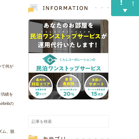
いて何が
な功績を
bnbの
ズム、脱