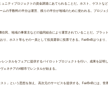
のコミュニティプロジェクトの資金調達にあてられることだ。ホスト、ゲストな
フォームの手数料の半分は運営、残りの半分が地域のために使われる。プロジェ
、近隣住民、地域の事業主などの協同組合により運営されていることだ。プラッ
り、ホスト等もその一員として役員選挙に投票できる。FairBnBはつまり
ションレンタルをフェアに提供するパイロットプロジェクトを行い、成果を証明し
、ヴェネチアの4都市でレンタルが始まる。
ースト」という思想を加え、高次元のサービスを提供する。FairBnBには、世