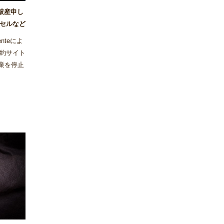
が破産申し
セルなど
nteによ
約サイト
事業を停止
った。