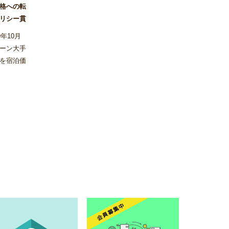
価格への転
リシー貫
年10月
ーン大手
を宿泊価
実施しな