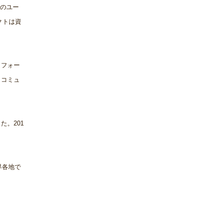
どのユー
クトは資
トフォー
、コミュ
た。201
界各地で