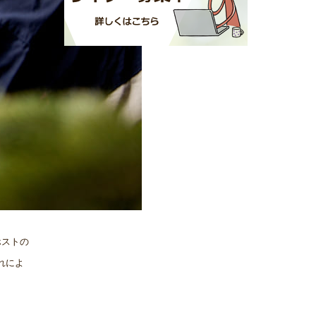
ホストの
れによ