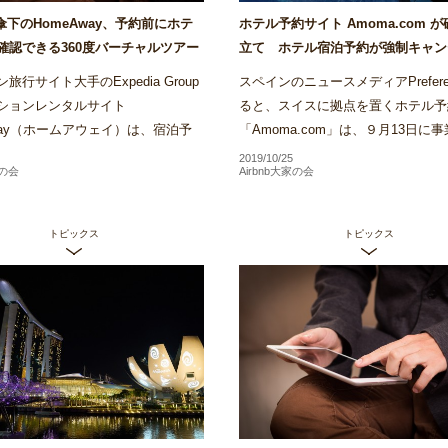
ia傘下のHomeAway、予約前にホテ
ホテル予約サイト Amoma.com 
確認できる360度バーチャルツアー
立て ホテル宿泊予約が強制キャン
リでローンチ～Airstair
の被害も～Airstair
旅行サイト大手のExpedia Group
スペインのニュースメディアPrefere
ションレンタルサイト
ると、スイスに拠点を置くホテル予
Away（ホームアウェイ）は、宿泊予
「Amoma.com」は、９月13日に
前にホテル客室内を360度確認でき
し破産申し立てを行ったことがわか
2019/10/25
家の会
Airbnb大家の会
ャルツアーの運用をバリでス...
Amomaは、2013年に創業...
トピックス
トピックス