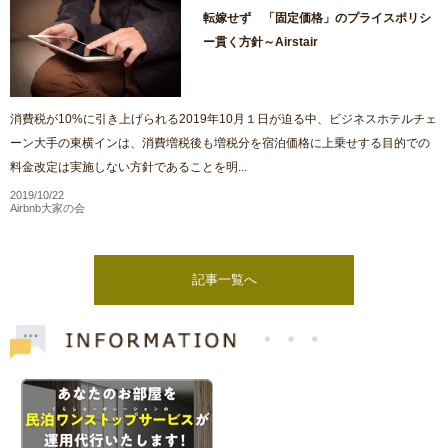
転嫁せず 「固定価格」のプライスポリシ
ー貫く方針～Airstair
消費税が10%に引き上げられる2019年10月１日が迫る中、ビジネスホテルチェ
ーン大手の東横インは、消費増税後も増税分を宿泊価格に上乗せする目的での
料金改定は実施しない方針であることを明...
2019/10/22
Airbnb大家の会
記事一覧へ