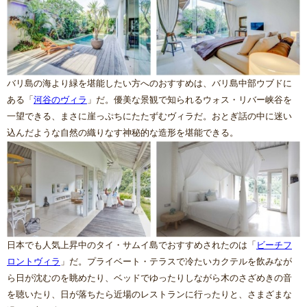
バリ島の海より緑を堪能したい方へのおすすめは、バリ島中部ウブドに
ある「
河谷のヴィラ
」だ。優美な景観で知られるウォス・リバー峡谷を
一望できる、まさに崖っぷちにたたずむヴィラだ。おとぎ話の中に迷い
込んだような自然の織りなす神秘的な造形を堪能できる。
日本でも人気上昇中のタイ・サムイ島でおすすめされたのは「
ビーチフ
ロントヴィラ
」だ。プライベート・テラスで冷たいカクテルを飲みなが
ら日が沈むのを眺めたり、ベッドでゆったりしながら木のさざめきの音
を聴いたり、日が落ちたら近場のレストランに行ったりと、さまざまな