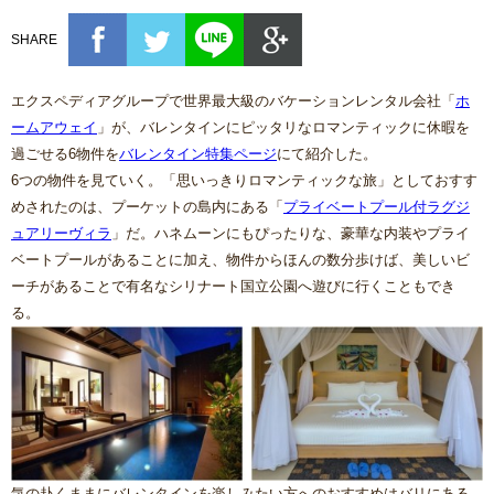
SHARE
エクスペディアグループで世界最大級のバケーションレンタル会社「
ホ
ームアウェイ
」が、バレンタインにピッタリなロマンティックに休暇を
過ごせる6物件を
バレンタイン特集ページ
にて紹介した。
6つの物件を見ていく。「思いっきりロマンティックな旅」としておすす
めされたのは、プーケットの島内にある「
プライベートプール付ラグジ
ュアリーヴィラ
」だ。ハネムーンにもぴったりな、豪華な内装やプライ
ベートプールがあることに加え、物件からほんの数分歩けば、美しいビ
ーチがあることで有名なシリナート国立公園へ遊びに行くこともでき
る。
気の赴くままにバレンタインを楽しみたい方へのおすすめはバリにある