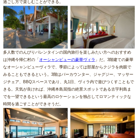
過ごし方で楽しむことができる。
多人数でのんびりバレンタインの国内旅行を楽しみたい方へのおすすめ
は沖縄今帰仁村の「
オーシャンビューの豪華ヴィラ
」だ。3階建ての豪華
なオーシャンビューヴィラで、季節によっては部屋からクジラを肉眼で
みることもできるという。3階はバーカウンター、ジャグジー、マッサー
ジチェア、BBQスペースであり、丸1日、ヴィラ内で遊びつくすこともで
きる。天気が良ければ、沖縄本島屈指の絶景スポットである古宇利島ま
でを一望できるという最高のロケーションを独占してロマンティックな
時間を過ごすことができそうだ。