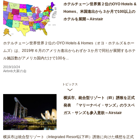
ホテルチェーン世界第２位のOYO Hotels &
Homes、米国進出から３か月で100以上の
ホテルを展開～Airstair
ホテルチェーン世界世界２位の OYO Hotels & Homes（オヨ・ホテルズ＆ホー
ムズ）は、2019年６月のアメリカ進出からわずか３か月で同社が展開するホテ
ル施設数がアメリカ国内だけで100を...
2019/10/24
Airbnb大家の会
トピックス
横浜市、統合型リゾート（IR）誘致を正式
発表 「マリーナベイ・サンズ」のラスベ
ガス・サンズも参入意欲～Airstair
横浜市は統合型リゾート（Integrated Resort以下IR）誘致に向けた構想を正式