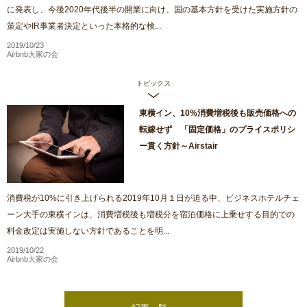
に発表し、今後2020年代後半の開業に向け、国の基本方針を受けた実施方針の
策定やIR事業者決定といった本格的な検...
2019/10/23
Airbnb大家の会
トピックス
東横イン、10%消費増税後も販売価格への
転嫁せず 「固定価格」のプライスポリシ
ー貫く方針～Airstair
消費税が10%に引き上げられる2019年10月１日が迫る中、ビジネスホテルチェ
ーン大手の東横インは、消費増税後も増税分を宿泊価格に上乗せする目的での
料金改定は実施しない方針であることを明...
2019/10/22
Airbnb大家の会