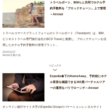
トラベルポート、IBMらと共同でホテル予
約手数料を「ブロックチェーン」上で管理
～Airstair
トラベルコマースプラットフォームのトラベルポート（Travelport）は、IBM、
ビジネストラベル専門旅行会社のBCD Travelと連携し、ブロックチェーンを活
用したホテル予約手数料の管理プラット...
2019/11/27
Airbnb大家の会
トピックス
Expedia傘下のHomeAway、予約前にホテ
ル客室を確認できる360度バーチャルツア
ーの運用をバリでローンチ～Airstair
オンライン旅行サイト大手のExpedia Groupのバケーションレンタルサイト