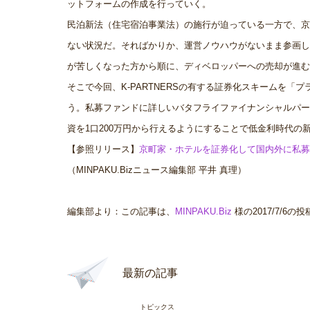
ットフォームの作成を行っていく。
民泊新法（住宅宿泊事業法）の施行が迫っている一方で、京
ない状況だ。そればかりか、運営ノウハウがないまま参画し
が苦しくなった方から順に、ディベロッパーへの売却が進む
そこで今回、K-PARTNERSの有する証券化スキームを
う。私募ファンドに詳しいバタフライファイナンシャルパー
資を1口200万円から行えるようにすることで低金利時代
【参照リリース】
京町家・ホテルを証券化して国内外に私募
（MINPAKU.Bizニュース編集部 平井 真理）
編集部より：この記事は、
MINPAKU.Biz
様の2017/7/
最新の記事
トピックス