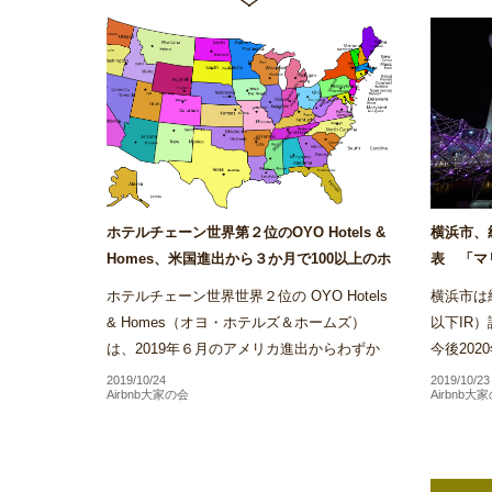
ホテルチェーン世界第２位のOYO Hotels &
横浜市、
Homes、米国進出から３か月で100以上のホ
表 「マ
テルを展開～Airstair
ス・サンズ
ホテルチェーン世界世界２位の OYO Hotels
横浜市は統合
& Homes（オヨ・ホテルズ＆ホームズ）
以下IR
は、2019年６月のアメリカ進出からわずか
今後20
３か月で同社が展開するホテル施設数がアメ
方針を受
2019/10/24
2019/10/23
Airbnb大家の会
Airbnb大
リカ国内だけで100を...
といった本