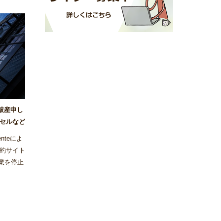
が破産申し
セルなど
nteによ
約サイト
事業を停止
った。