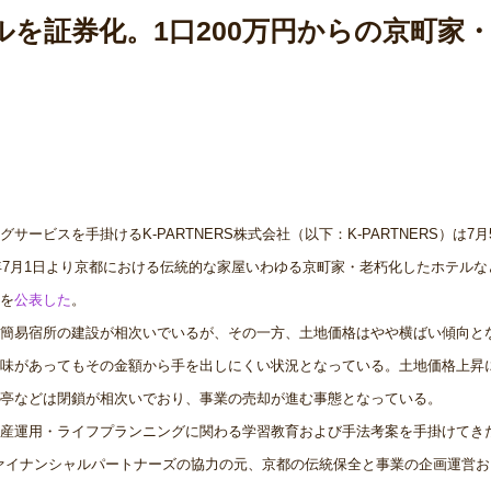
テルを証券化。1口200万円からの京町家
ビスを手掛けるK-PARTNERS株式会社（以下：K-PARTNERS）は7月
年7月1日より京都における伝統的な家屋いわゆる京町家・老朽化したホテルな
を
公表した
。
簡易宿所の建設が相次いでいるが、その一方、土地価格はやや横ばい傾向と
味があってもその金額から手を出しにくい状況となっている。土地価格上昇
亭などは閉鎖が相次いでおり、事業の売却が進む事態となっている。
産運用・ライフプランニングに関わる学習教育および手法考案を手掛けてき
イファイナンシャルパートナーズの協力の元、京都の伝統保全と事業の企画運営