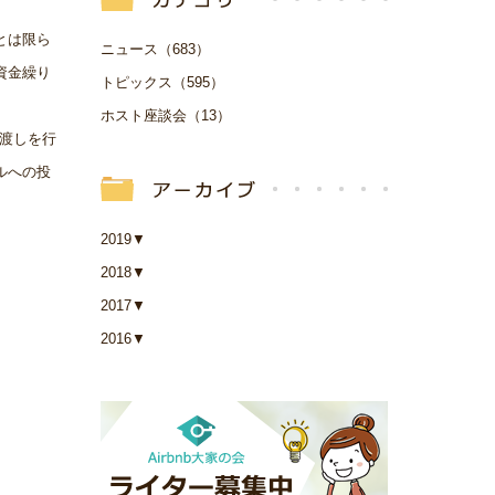
とは限ら
ニュース（683）
資金繰り
トピックス（595）
ホスト座談会（13）
橋渡しを行
ルへの投
2019
▼
2018
▼
2017
▼
2016
▼