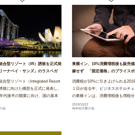
統合型リゾート（IR）誘致を正式発
東横イン、10%消費増税後も販売
リーナベイ・サンズ」のラスベガ
嫁せず 「固定価格」のプライスポ
も参入意欲～Airstair
く方針～Airstair
型リゾート（Integrated Resort
消費税が10%に引き上げられる2019
）誘致に向けた構想を正式に発表し、
１日が迫る中、ビジネスホテルチェ
20年代後半の開業に向け、国の基本
の東横インは、消費増税後も増税分
けた実施方針の策定やIR事業者決定
格に上乗せする目的での料金改定は
2019/10/22
家の会
Airbnb大家の会
格的な検...
い方針であることを明...