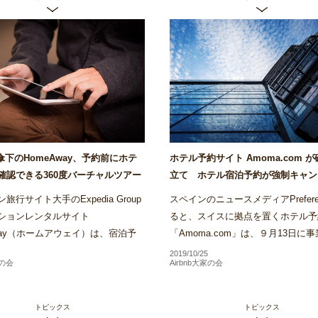
ia傘下のHomeAway、予約前にホテ
ホテル予約サイト Amoma.com 
確認できる360度バーチャルツアー
立て ホテル宿泊予約が強制キャン
リでローンチ～Airstair
の被害も～Airstair
旅行サイト大手のExpedia Group
スペインのニュースメディアPrefere
ションレンタルサイト
ると、スイスに拠点を置くホテル予
Away（ホームアウェイ）は、宿泊予
「Amoma.com」は、９月13日に
前にホテル客室内を360度確認でき
し破産申し立てを行ったことがわか
2019/10/25
家の会
Airbnb大家の会
ャルツアーの運用をバリでス...
Amomaは、2013年に創業...
トピックス
トピックス