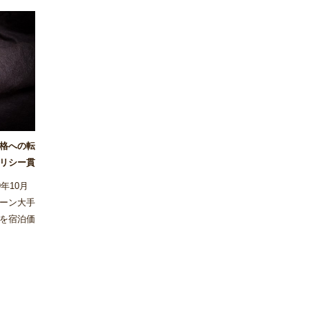
価格への転
リシー貫
年10月
ーン大手
を宿泊価
実施しな