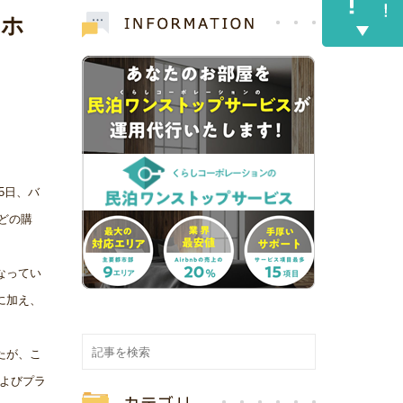
・ホ
5日、バ
どの購
なってい
に加え、
たが、こ
およびプラ