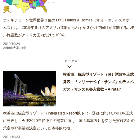
ホテルチェーン世界世界２位の OYO Hotels & Homes（オヨ・ホテルズ＆ホー
ムズ）は、2019年６月のアメリカ進出からわずか３か月で同社が展開するホテ
ル施設数がアメリカ国内だけで100を...
2019/10/24
Airbnb大家の会
トピックス
横浜市、統合型リゾート（IR）誘致を正式
発表 「マリーナベイ・サンズ」のラスベ
ガス・サンズも参入意欲～Airstair
横浜市は統合型リゾート（Integrated Resort以下IR）誘致に向けた構想を正式
に発表し、今後2020年代後半の開業に向け、国の基本方針を受けた実施方針の
策定やIR事業者決定といった本格的な検...
2019/10/23