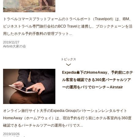
トラベルコマースプラットフォームのトラベルポート（Travelport）は、IBM、
ビジネストラベル専門旅行会社のBCD Travelと連携し、ブロックチェーンを活
用したホテル予約手数料の管理プラット...
2019/11/27
Airbnb大家の会
トピックス
Expedia傘下のHomeAway、予約前にホテ
ル客室を確認できる360度バーチャルツア
ーの運用をバリでローンチ～Airstair
オンライン旅行サイト大手のExpedia Groupのバケーションレンタルサイト
HomeAway（ホームアウェイ）は、宿泊予約を行う前にホテル客室内を360度
確認できるバーチャルツアーの運用をバリでス...
2019/10/26