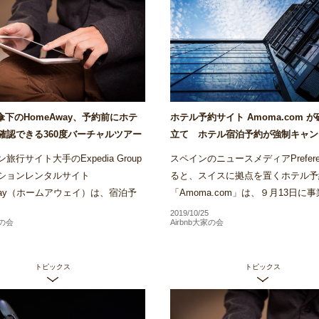
ia傘下のHomeAway、予約前にホテ
ホテル予約サイト Amoma.com 
確認できる360度バーチャルツアー
立て ホテル宿泊予約が強制キャン
リでローンチ～Airstair
の被害も～Airstair
旅行サイト大手のExpedia Group
スペインのニュースメディアPrefere
ションレンタルサイト
ると、スイスに拠点を置くホテル予
Away（ホームアウェイ）は、宿泊予
「Amoma.com」は、９月13日に
前にホテル客室内を360度確認でき
し破産申し立てを行ったことがわか
2019/10/25
家の会
Airbnb大家の会
ャルツアーの運用をバリでス...
Amomaは、2013年に創業...
トピックス
トピックス