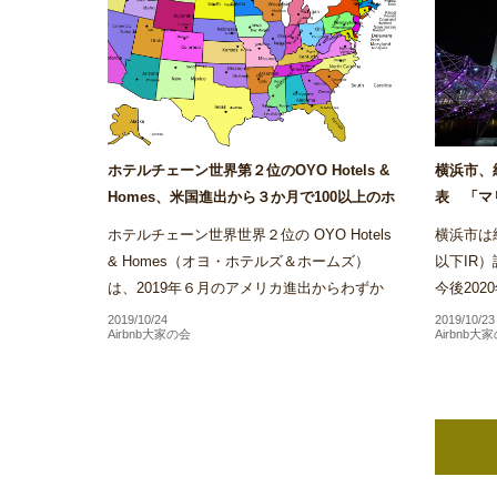
ホテルチェーン世界第２位のOYO Hotels &
横浜市、
Homes、米国進出から３か月で100以上のホ
表 「マ
テルを展開～Airstair
ス・サンズ
ホテルチェーン世界世界２位の OYO Hotels
横浜市は統合
& Homes（オヨ・ホテルズ＆ホームズ）
以下IR
は、2019年６月のアメリカ進出からわずか
今後20
３か月で同社が展開するホテル施設数がアメ
方針を受
2019/10/24
2019/10/23
Airbnb大家の会
Airbnb大
リカ国内だけで100を...
といった本