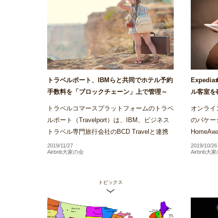
トラベルポート、IBMらと共同でホテル予約
Exped
手数料を「ブロックチェーン」上で管理～
ル客室を
Airstair
の運用をバ
トラベルコマースプラットフォームのトラベ
オンライン
ルポート（Travelport）は、IBM、ビジネス
のバケー
トラベル専門旅行会社のBCD Travelと連携
Home
し、ブロックチェーンを活用したホテル予約
約を行う
2019/11/27
2019/10/26
Airbnb大家の会
Airbnb大
手数料の管理プラット...
るバーチ
トピックス