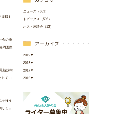
ニュース（683）
が提唱す
トピックス（595）
ホスト座談会（13）
ィ社会の発
福岡国際
2019
▼
2018
▼
。最新技術
2017
▼
されてい
2016
▼
みを行う
同サミッ