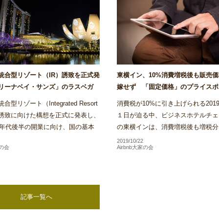
統合型リゾート（IR）誘致を正式発
東横イン、10%消費増税後も販売
リーナベイ・サンズ」のラスベガ
嫁せず 「固定価格」のプライスポ
も参入意欲～Airstair
く方針～Airstair
型リゾート（Integrated Resort
消費税が10%に引き上げられる2019
）誘致に向けた構想を正式に発表し、
１日が迫る中、ビジネスホテルチェ
20年代後半の開業に向け、国の基本
の東横インは、消費増税後も増税分
けた実施方針の策定やIR事業者決定
格に上乗せする目的での料金改定は
2019/10/22
家の会
Airbnb大家の会
格的な検...
い方針であることを明...
記事一覧へ