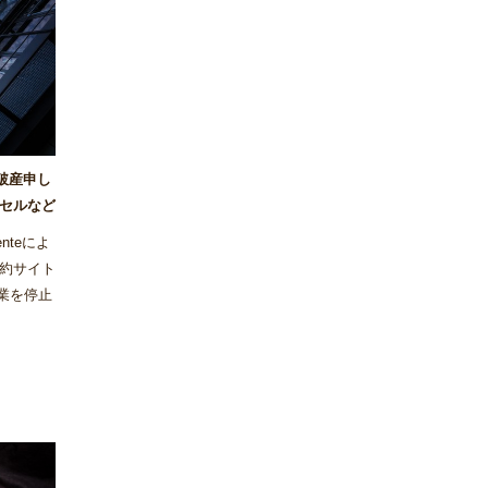
が破産申し
セルなど
nteによ
約サイト
事業を停止
った。