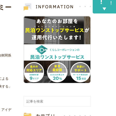
ミー
治体関係
による
決する」
、アイデ