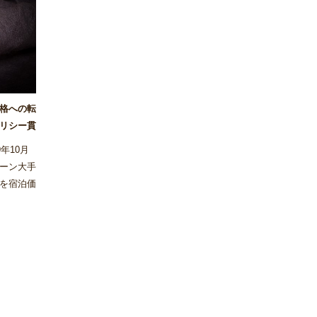
価格への転
リシー貫
年10月
ーン大手
を宿泊価
実施しな