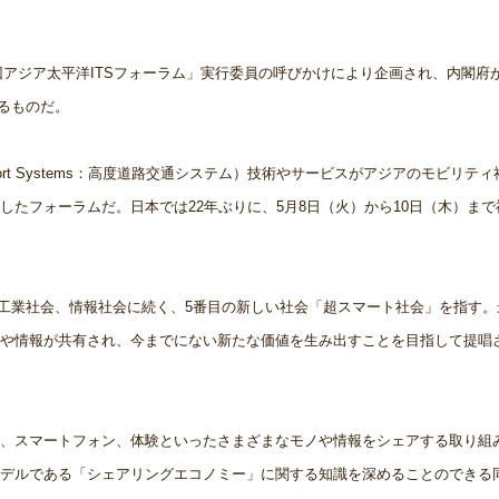
6回アジア太平洋ITSフォーラム」実行委員の呼びかけにより企画され、内閣府
れるものだ。
ransport Systems：高度道路交通システム）技術やサービスがアジアのモビリテ
たフォーラムだ。日本では22年ぶりに、5月8日（火）から10日（木）まで
社会、工業社会、情報社会に続く、5番目の新しい社会「超スマート社会」を指す
や情報が共有され、今までにない新たな価値を生み出すことを目指して提唱
、スマートフォン、体験といったさまざまなモノや情報をシェアする取り組
デルである「シェアリングエコノミー」に関する知識を深めることのできる