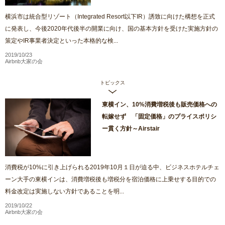
横浜市は統合型リゾート（Integrated Resort以下IR）誘致に向けた構想を正式
に発表し、今後2020年代後半の開業に向け、国の基本方針を受けた実施方針の
策定やIR事業者決定といった本格的な検...
2019/10/23
Airbnb大家の会
トピックス
東横イン、10%消費増税後も販売価格への
転嫁せず 「固定価格」のプライスポリシ
ー貫く方針～Airstair
消費税が10%に引き上げられる2019年10月１日が迫る中、ビジネスホテルチェ
ーン大手の東横インは、消費増税後も増税分を宿泊価格に上乗せする目的での
料金改定は実施しない方針であることを明...
2019/10/22
Airbnb大家の会