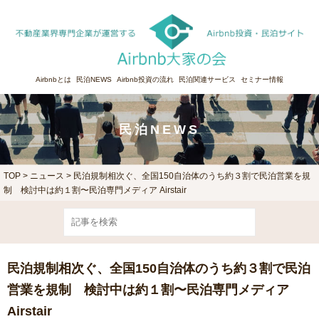
Airbnbとは
民泊NEWS
Airbnb投資の流れ
民泊関連サービス
セミナー情報
民泊NEWS
TOP
>
ニュース
> 民泊規制相次ぐ、全国150自治体のうち約３割で民泊営業を規
制 検討中は約１割〜民泊専門メディア Airstair
民泊規制相次ぐ、全国150自治体のうち約３割で民泊
営業を規制 検討中は約１割〜民泊専門メディア
Airstair