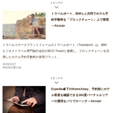
トピックス
トラベルポート、IBMらと共同でホテル予
約手数料を「ブロックチェーン」上で管理
～Airstair
トラベルコマースプラットフォームのトラベルポート（Travelport）は、IBM、
ビジネストラベル専門旅行会社のBCD Travelと連携し、ブロックチェーンを活
用したホテル予約手数料の管理プラット...
2019/11/27
Airbnb大家の会
トピックス
Expedia傘下のHomeAway、予約前にホテ
ル客室を確認できる360度バーチャルツア
ーの運用をバリでローンチ～Airstair