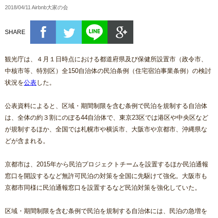
2018/04/11 Airbnb大家の会
SHARE
観光庁は、４月１日時点における都道府県及び保健所設置市（政令市、
中核市等、特別区）全150自治体の民泊条例（住宅宿泊事業条例）の検討
状況を
公表
した。
公表資料によると、区域・期間制限を含む条例で民泊を規制する自治体
は、全体の約３割にのぼる44自治体で、東京23区では港区や中央区など
が規制するほか、全国では札幌市や横浜市、大阪市や京都市、沖縄県な
どが含まれる。
京都市は、2015年から民泊プロジェクトチームを設置するほか民泊通報
窓口を開設するなど無許可民泊の対策を全国に先駆けて強化。大阪市も
京都市同様に民泊通報窓口を設置するなど民泊対策を強化していた。
区域・期間制限を含む条例で民泊を規制する自治体には、民泊の急増を