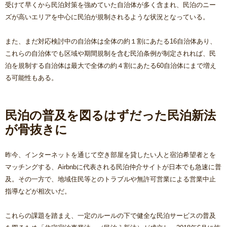
受けて早くから民泊対策を強めていた自治体が多く含まれ、民泊のニー
ズが高いエリアを中心に民泊が規制されるような状況となっている。
また、まだ対応検討中の自治体は全体の約１割にあたる16自治体あり、
これらの自治体でも区域や期間規制を含む民泊条例が制定されれば、民
泊を規制する自治体は最大で全体の約４割にあたる60自治体にまで増え
る可能性もある。
民泊の普及を図るはずだった民泊新法
が骨抜きに
昨今、インターネットを通じて空き部屋を貸したい人と宿泊希望者とを
マッチングする、Airbnbに代表される民泊仲介サイトが日本でも急速に普
及。その一方で、地域住民等とのトラブルや無許可営業による営業中止
指導などが相次いだ。
これらの課題を踏まえ、一定のルールの下で健全な民泊サービスの普及