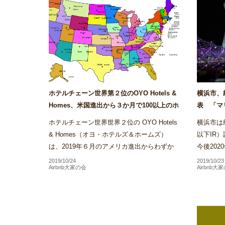
ホテルチェーン世界第２位のOYO Hotels &
横浜市、
Homes、米国進出から３か月で100以上のホ
表 「マ
テルを展開～Airstair
ス・サンズ
ホテルチェーン世界世界２位の OYO Hotels
横浜市は統合
& Homes（オヨ・ホテルズ＆ホームズ）
以下IR
は、2019年６月のアメリカ進出からわずか
今後20
３か月で同社が展開するホテル施設数がアメ
方針を受
2019/10/24
2019/10/23
Airbnb大家の会
Airbnb大
リカ国内だけで100を...
といった本