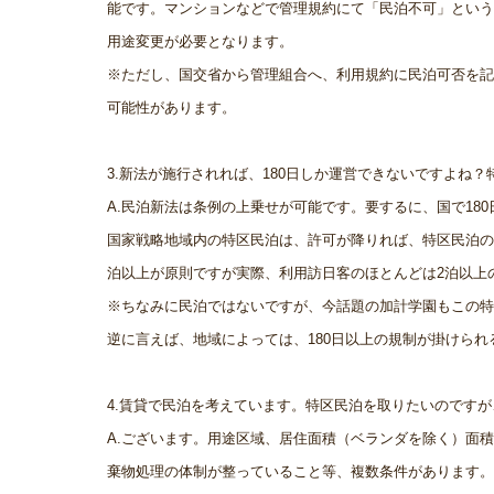
能です。マンションなどで管理規約にて「民泊不可」という
用途変更が必要となります。
※ただし、国交省から管理組合へ、利用規約に民泊可否を記
可能性があります。
3.新法が施行されれば、180日しか運営できないですよね
A.民泊新法は条例の上乗せが可能です。要するに、国で18
国家戦略地域内の特区民泊は、許可が降りれば、特区民泊の
泊以上が原則ですが実際、利用訪日客のほとんどは2泊以上
※ちなみに民泊ではないですが、今話題の加計学園もこの特
逆に言えば、地域によっては、180日以上の規制が掛けら
4.賃貸で民泊を考えています。特区民泊を取りたいのです
A.ございます。用途区域、居住面積（ベランダを除く）面
棄物処理の体制が整っていること等、複数条件があります。