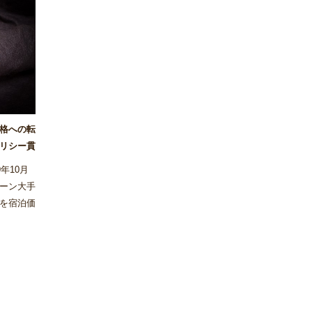
価格への転
リシー貫
年10月
ーン大手
を宿泊価
実施しな