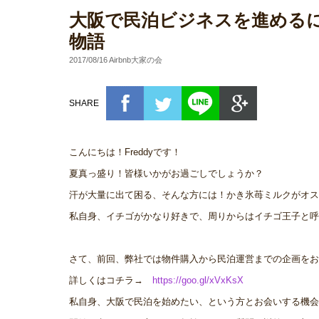
大阪で民泊ビジネスを進めるには
物語
2017/08/16 Airbnb大家の会
SHARE
こんにちは！Freddyです！
夏真っ盛り！皆様いかがお過ごしでしょうか？
汗が大量に出て困る、そんな方には！かき氷苺ミルクがオス
私自身、イチゴがかなり好きで、周りからはイチゴ王子と呼
さて、前回、弊社では物件購入から民泊運営までの企画をお
詳しくはコチラ→
https://goo.gl/xVxKsX
私自身、大阪で民泊を始めたい、という方とお会いする機会