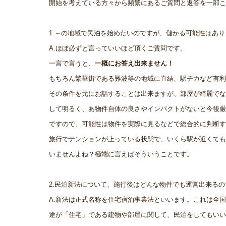
開始を考えている方々から頻繁にあるご質問と返答を一部こ
1.～の地域で民泊を始めたいのですが、儲かる可能性はあり
A.ほぼ必ずと言っていいほど頂くご質問です。
一言で言うと、
一概にお答え出来ません！
もちろん繁華街である難波等の地域に直結、駅チカなど有利
その条件を元にお話することは出来ますが、部屋が綺麗でな
して明るく、あ物件自体の良さやインパクトがないと今後厳
ですので、可能性は物件を実際に見るなどで総合的に判断す
旅行でテンションが上っている状態で、いくら駅が近くても
いませんよね？極端に言えばそういうことです。
2.民泊新法について、施行後はどんな物件でも運営出来る
A.新法は正式名称を住宅宿泊事業法といいます。これは全
途が「住宅」である建物や部屋に関して、民泊をしてもいい