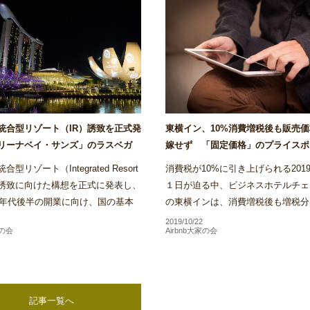
統合型リゾート（IR）誘致を正式発
東横イン、10%消費増税後も販売
リーナベイ・サンズ」のラスベガ
嫁せず 「固定価格」のプライスポ
も参入意欲～Airstair
く方針～Airstair
型リゾート（Integrated Resort
消費税が10%に引き上げられる2019
）誘致に向けた構想を正式に発表し、
１日が迫る中、ビジネスホテルチェ
20年代後半の開業に向け、国の基本
の東横インは、消費増税後も増税分
けた実施方針の策定やIR事業者決定
格に上乗せする目的での料金改定は
2019/10/22
家の会
Airbnb大家の会
格的な検...
い方針であることを明...
記事一覧へ