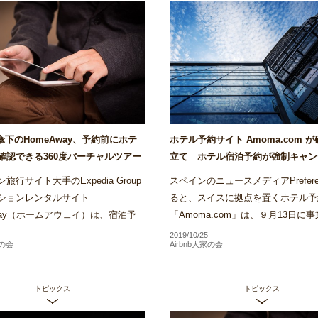
ia傘下のHomeAway、予約前にホテ
ホテル予約サイト Amoma.com 
確認できる360度バーチャルツアー
立て ホテル宿泊予約が強制キャン
リでローンチ～Airstair
の被害も～Airstair
旅行サイト大手のExpedia Group
スペインのニュースメディアPrefere
ションレンタルサイト
ると、スイスに拠点を置くホテル予
Away（ホームアウェイ）は、宿泊予
「Amoma.com」は、９月13日に
前にホテル客室内を360度確認でき
し破産申し立てを行ったことがわか
2019/10/25
家の会
Airbnb大家の会
ャルツアーの運用をバリでス...
Amomaは、2013年に創業...
トピックス
トピックス