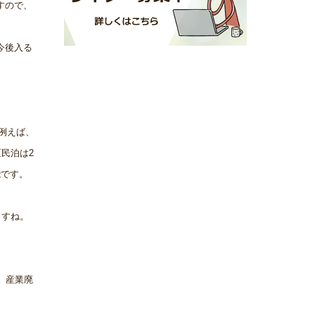
すので、
今後入る
例えば、
民泊は2
能です。
ますね。
、産業廃