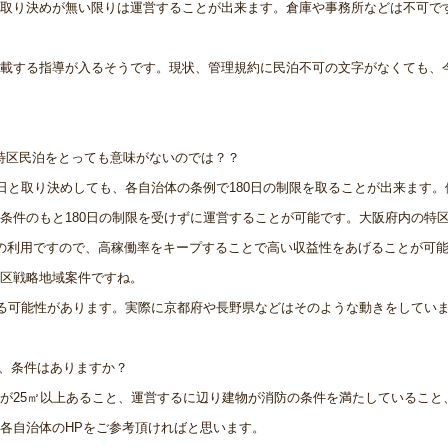
取り決めが無い限りは運営することが出来ます。倉庫や事務所などは不可で
載する指導が入るそうです。現状、管理規約に民泊不可の文字がなくても、
？特区民泊をとっても意味がないのでは？？
0日と取り決めしても、各自治体の条例で180日の制限を取ることが出来ます。
条件のもと180日の制限を受けずに運営することが可能です。大阪府内の特区
の利用ですので、高稼働率をキープすることで高い収益性をあげることが可
区戦略地域案件ですね。
れる可能性があります。実際に京都府や長野県などはそのような動きをしてい
が、条件はありますか？
積が25㎡以上あること、運営するに辺り建物が消防の条件を満たしていること
各自治体のHPをご参考頂ければと思います。