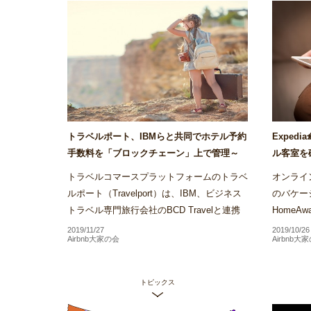
トラベルポート、IBMらと共同でホテル予約
Exped
手数料を「ブロックチェーン」上で管理～
ル客室を
Airstair
の運用をバ
トラベルコマースプラットフォームのトラベ
オンライン
ルポート（Travelport）は、IBM、ビジネス
のバケー
トラベル専門旅行会社のBCD Travelと連携
Home
し、ブロックチェーンを活用したホテル予約
約を行う
2019/11/27
2019/10/26
Airbnb大家の会
Airbnb大
手数料の管理プラット...
るバーチ
トピックス