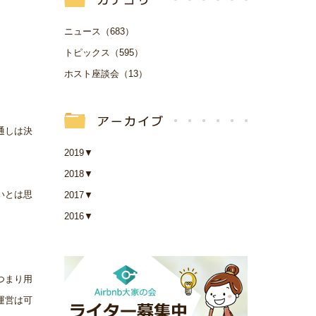
ニュース（683）
トピックス（595）
ホスト座談会（13）
通しは決
2019
▼
2018
▼
いとは思
2017
▼
2016
▼
つまり用
運営は可