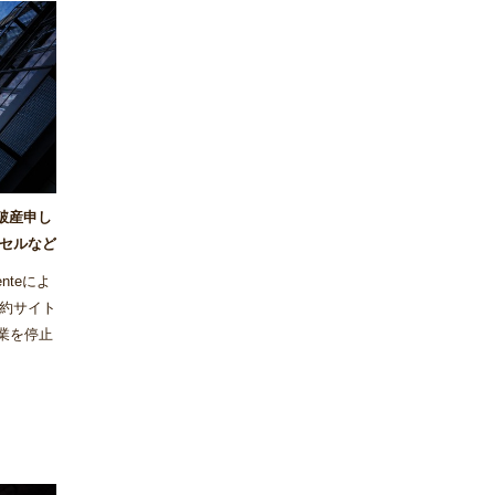
が破産申し
セルなど
nteによ
約サイト
事業を停止
った。