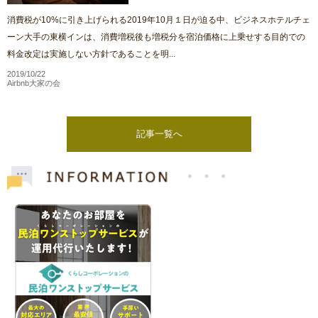
消費税が10%に引き上げられる2019年10月１日が迫る中、ビジネスホテルチェ
ーン大手の東横インは、消費増税後も増税分を宿泊価格に上乗せする目的での
料金改定は実施しない方針であることを明...
2019/10/22
Airbnb大家の会
記事一覧へ