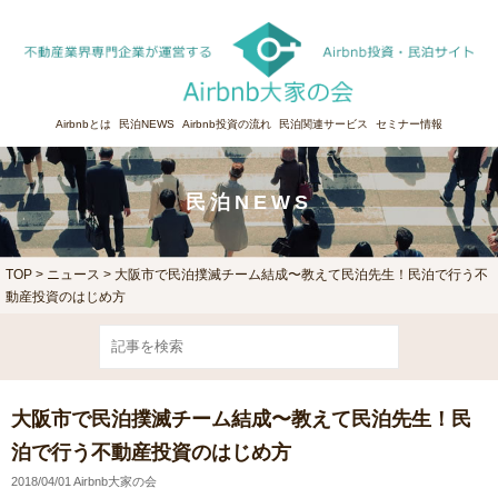
Airbnbとは
民泊NEWS
Airbnb投資の流れ
民泊関連サービス
セミナー情報
民泊NEWS
TOP
>
ニュース
> 大阪市で民泊撲滅チーム結成〜教えて民泊先生！民泊で行う不
動産投資のはじめ方
大阪市で民泊撲滅チーム結成〜教えて民泊先生！民
泊で行う不動産投資のはじめ方
2018/04/01 Airbnb大家の会