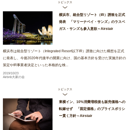
トピックス
横浜市、統合型リゾート（IR）誘致を正式
発表 「マリーナベイ・サンズ」のラスベ
ガス・サンズも参入意欲～Airstair
横浜市は統合型リゾート（Integrated Resort以下IR）誘致に向けた構想を正式
に発表し、今後2020年代後半の開業に向け、国の基本方針を受けた実施方針の
策定やIR事業者決定といった本格的な検...
2019/10/23
Airbnb大家の会
トピックス
東横イン、10%消費増税後も販売価格への
転嫁せず 「固定価格」のプライスポリシ
ー貫く方針～Airstair