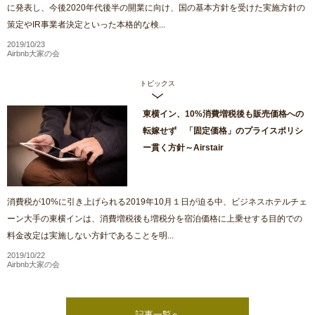
に発表し、今後2020年代後半の開業に向け、国の基本方針を受けた実施方針の
策定やIR事業者決定といった本格的な検...
2019/10/23
Airbnb大家の会
トピックス
東横イン、10%消費増税後も販売価格への
転嫁せず 「固定価格」のプライスポリシ
ー貫く方針～Airstair
消費税が10%に引き上げられる2019年10月１日が迫る中、ビジネスホテルチェ
ーン大手の東横インは、消費増税後も増税分を宿泊価格に上乗せする目的での
料金改定は実施しない方針であることを明...
2019/10/22
Airbnb大家の会
記事一覧へ