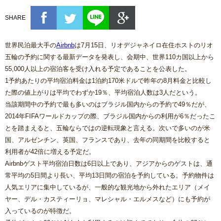
SHARE
世界民泊最大手の
Airbnb
は7月15日、リオデジャネイロ在住ホストのリオ
五輪の予約に関する最新データを発表し、会期中、世界110カ国以上から
55,000人以上の宿泊客を受け入れる予定であることを公表した。
1予約あたりの平均宿泊料金は1泊約170米ドルで昨年の8月料金と比較し
た際の値上がりは平均でわずか19％、平均宿泊人数は3人だという。
当該期間中の予約で最も多いのはブラジル国内からの予約で49％だが、
2014年FIFAワールドカップの際、ブラジル国内からの利用が6％だったこ
とを踏まえると、五輪ならではの逆転現象と言える。次いで多いのが米
国、アルゼンチン、英国、フランスであり、去年の同期間を比較すると
利用者が42倍に増える予定だ。
Airbnbゲスト平均宿泊日数は6日以上であり、アジアからのゲストは、通
常平均の5日間より長い、平均13日間の宿泊を予約している。予約物件は
人気エリアに集中しているが、一般的な観光地から外れたエリア（メイ
ヤー、デル・カスティーリョ、マレシャル・エルメスなど）にも予約が
入っているのが特徴だ。