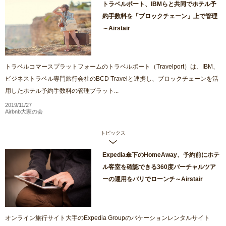
トラベルポート、IBMらと共同でホテル予
約手数料を「ブロックチェーン」上で管理
～Airstair
トラベルコマースプラットフォームのトラベルポート（Travelport）は、IBM、
ビジネストラベル専門旅行会社のBCD Travelと連携し、ブロックチェーンを活
用したホテル予約手数料の管理プラット...
2019/11/27
Airbnb大家の会
トピックス
Expedia傘下のHomeAway、予約前にホテ
ル客室を確認できる360度バーチャルツア
ーの運用をバリでローンチ～Airstair
オンライン旅行サイト大手のExpedia Groupのバケーションレンタルサイト