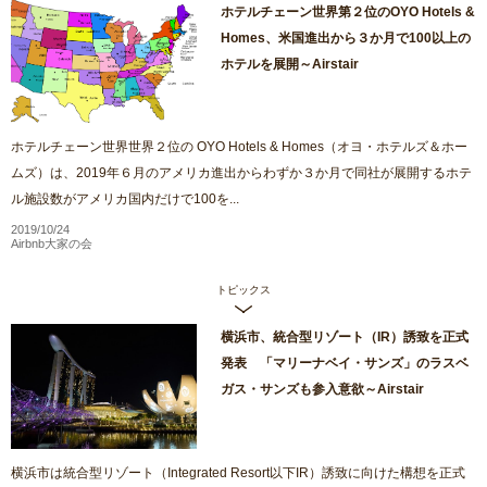
ホテルチェーン世界第２位のOYO Hotels &
Homes、米国進出から３か月で100以上の
ホテルを展開～Airstair
ホテルチェーン世界世界２位の OYO Hotels & Homes（オヨ・ホテルズ＆ホー
ムズ）は、2019年６月のアメリカ進出からわずか３か月で同社が展開するホテ
ル施設数がアメリカ国内だけで100を...
2019/10/24
Airbnb大家の会
トピックス
横浜市、統合型リゾート（IR）誘致を正式
発表 「マリーナベイ・サンズ」のラスベ
ガス・サンズも参入意欲～Airstair
横浜市は統合型リゾート（Integrated Resort以下IR）誘致に向けた構想を正式