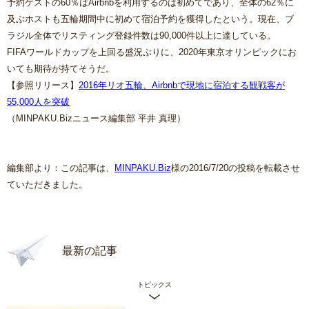
予約ゲストの60％はAirbnbを利用するのは初めてであり、全体の62％に
及ぶホストも五輪期間中に初めて宿泊予約を獲得したという。現在、ブ
ラジル全体でリスティング登録件数は90,000件以上に達している。
FIFAワールドカップを上回る盛況ぶりに、2020年東京オリンピックにお
いても期待が持てそうだ。
【参照リリース】
2016年リオ五輪、Airbnbで現地に宿泊する観戦客が
55,000人を突破
（MINPAKU.Bizニュース編集部 平井 真理）
編集部より：この記事は、
MINPAKU.Biz
様の2016/7/20の投稿を転載させ
ていただきました。
最新の記事
トピックス