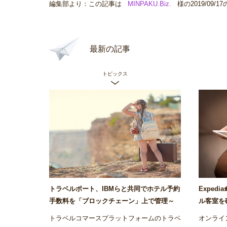
編集部より：この記事は
MINPAKU.Biz
.
様の2019/09
最新の記事
トピックス
トラベルポート、IBMらと共同でホテル予約
Exped
手数料を「ブロックチェーン」上で管理～
ル客室を
Airstair
の運用をバ
トラベルコマースプラットフォームのトラベ
オンライン