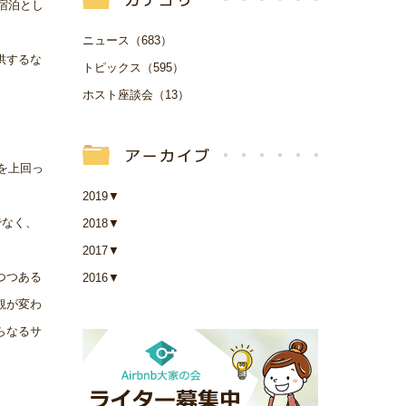
宿泊とし
ニュース（683）
供するな
トピックス（595）
ホスト座談会（13）
を上回っ
2019
▼
でなく、
2018
▼
2017
▼
つつある
2016
▼
観が変わ
らなるサ