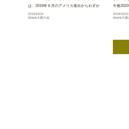
は、2019年６月のアメリカ進出からわずか
今後20
３か月で同社が展開するホテル施設数がアメ
方針を受
2019/10/24
2019/10/23
Airbnb大家の会
Airbnb大
リカ国内だけで100を...
といった本