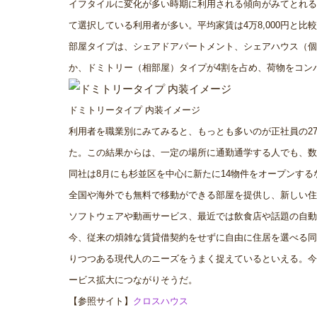
イフタイルに変化が多い時期に利用される傾向がみてとれる
て選択している利用者が多い。平均家賃は4万8,000円と
部屋タイプは、シェアドアパートメント、シェアハウス（個
か、ドミトリー（相部屋）タイプが4割を占め、荷物をコン
ドミトリータイプ 内装イメージ
利用者を職業別にみてみると、もっとも多いのが正社員の2
た。この結果からは、一定の場所に通勤通学する人でも、数
同社は8月にも杉並区を中心に新たに14物件をオープンす
全国や海外でも無料で移動ができる部屋を提供し、新しい
ソフトウェアや動画サービス、最近では飲食店や話題の自動
今、従来の煩雑な賃貸借契約をせずに自由に住居を選べる同
りつつある現代人のニーズをうまく捉えているといえる。今
ービス拡大につながりそうだ。
【参照サイト】
クロスハウス