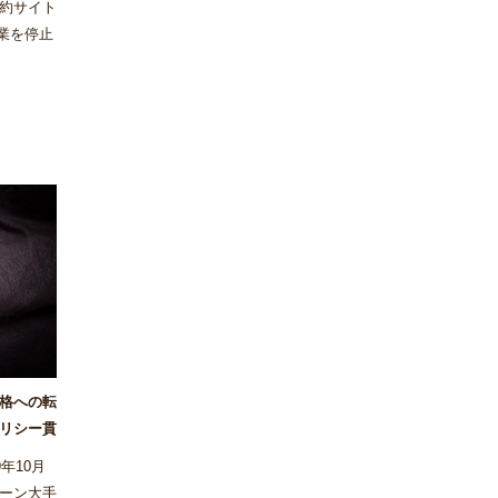
約サイト
事業を停止
った。
価格への転
リシー貫
年10月
ーン大手