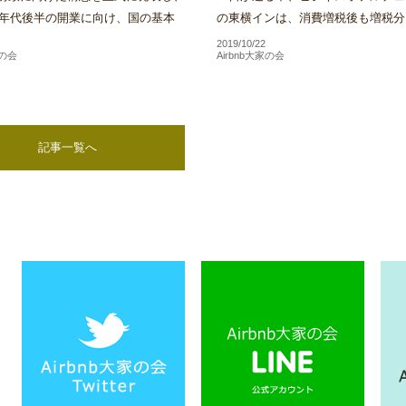
20年代後半の開業に向け、国の基本
の東横インは、消費増税後も増税分
けた実施方針の策定やIR事業者決定
格に上乗せする目的での料金改定は
2019/10/22
家の会
Airbnb大家の会
格的な検...
い方針であることを明...
記事一覧へ