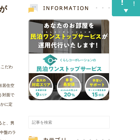
が
にこだわ
有居住空
う対面で
ほかに定
ると、男
代中盤のラ