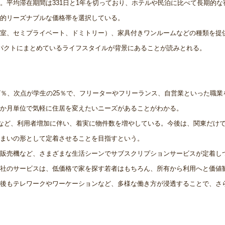
。平均滞在期間は331日と1年を切っており、ホテルや民泊に比べて長期的な
比較的リーズナブルな価格帯を選択している。
室、セミプライベート、ドミトリー）、家具付きワンルームなどの種類を提
パクトにまとめているライフスタイルが背景にあることが読みとれる。
7％、次点が学生の25％で、フリーターやフリーランス、自営業といった職業
か月単位で気軽に住居を変えたいニーズがあることがわかる。
るなど、利用者増加に伴い、着実に物件数を増やしている。今後は、関東だけ
住まいの形として定着させることを目指すという。
販売機など、さまざまな生活シーンでサブスクリプションサービスが定着し
社のサービスは、低価格で家を探す若者はもちろん、所有から利用へと価値
後もテレワークやワーケーションなど、多様な働き方が浸透することで、さ