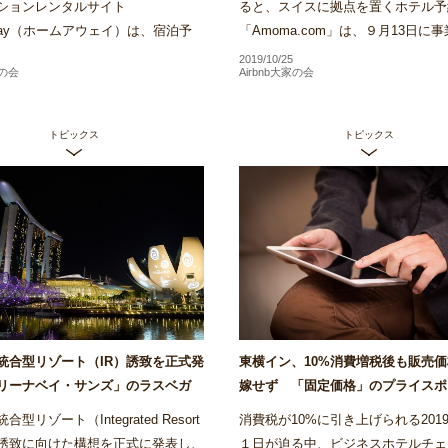
ションレンタルサイト
ると、スイスに拠点を置くホテル予
Away（ホームアウェイ）は、宿泊予
「Amoma.com」は、９月13日に
前にホテル客室内を360度確認でき
し破産申し立てを行ったことがわか
2019/10/25
家の会
Airbnb大家の会
ャルツアーの運用をバリでス...
Amomaは、2013年に創業...
トピックス
トピックス
統合型リゾート（IR）誘致を正式発
東横イン、10%消費増税後も販売
リーナベイ・サンズ」のラスベガ
嫁せず 「固定価格」のプライスポ
も参入意欲～Airstair
く方針～Airstair
型リゾート（Integrated Resort
消費税が10%に引き上げられる2019
）誘致に向けた構想を正式に発表し、
１日が迫る中、ビジネスホテルチェ