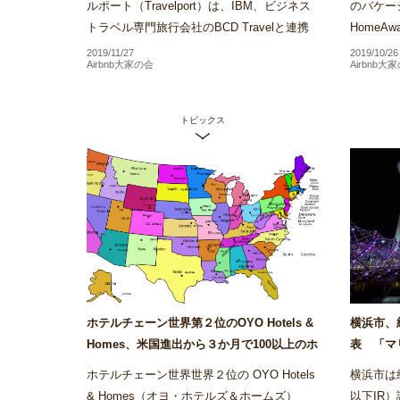
ルポート（Travelport）は、IBM、ビジネス
のバケー
トラベル専門旅行会社のBCD Travelと連携
Home
し、ブロックチェーンを活用したホテル予約
約を行う
2019/11/27
2019/10/26
Airbnb大家の会
Airbnb大
手数料の管理プラット...
るバーチ
トピックス
ホテルチェーン世界第２位のOYO Hotels &
横浜市、
Homes、米国進出から３か月で100以上のホ
表 「マ
テルを展開～Airstair
ス・サンズ
ホテルチェーン世界世界２位の OYO Hotels
横浜市は統合
& Homes（オヨ・ホテルズ＆ホームズ）
以下IR