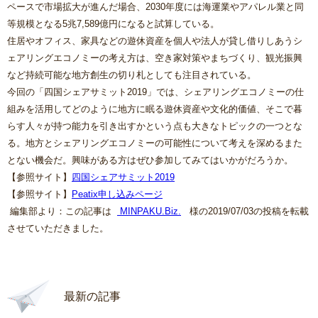
ペースで市場拡大が進んだ場合、2030年度には海運業やアパレル業と同
等規模となる5兆7,589億円になると試算している。
住居やオフィス、家具などの遊休資産を個人や法人が貸し借りしあうシ
ェアリングエコノミーの考え方は、空き家対策やまちづくり、観光振興
など持続可能な地方創生の切り札としても注目されている。
今回の「四国シェアサミット2019」では、シェアリングエコノミーの仕
組みを活用してどのように地方に眠る遊休資産や文化的価値、そこで暮
らす人々が持つ能力を引き出すかという点も大きなトピックの一つとな
る。地方とシェアリングエコノミーの可能性について考えを深めるまた
とない機会だ。興味がある方はぜひ参加してみてはいかがだろうか。
【参照サイト】
四国シェアサミット2019
【参照サイト】
Peatix申し込みページ
編集部より：この記事は
MINPAKU.Biz
.
様の2019/07/03の投稿を転載
させていただきました。
最新の記事