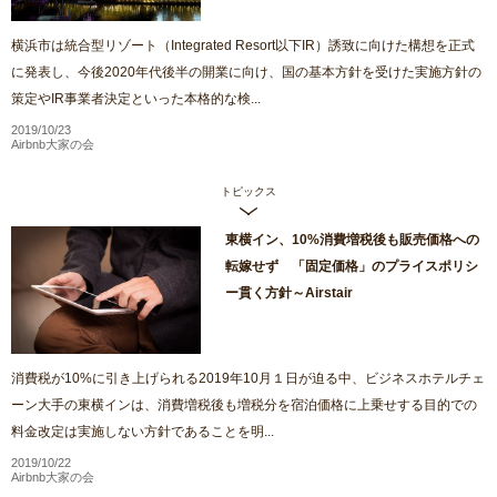
横浜市は統合型リゾート（Integrated Resort以下IR）誘致に向けた構想を正式
に発表し、今後2020年代後半の開業に向け、国の基本方針を受けた実施方針の
策定やIR事業者決定といった本格的な検...
2019/10/23
Airbnb大家の会
トピックス
東横イン、10%消費増税後も販売価格への
転嫁せず 「固定価格」のプライスポリシ
ー貫く方針～Airstair
消費税が10%に引き上げられる2019年10月１日が迫る中、ビジネスホテルチェ
ーン大手の東横インは、消費増税後も増税分を宿泊価格に上乗せする目的での
料金改定は実施しない方針であることを明...
2019/10/22
Airbnb大家の会