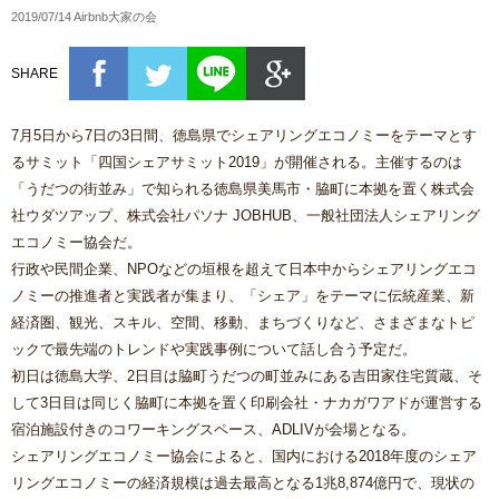
2019/07/14 Airbnb大家の会
SHARE
7月5日から7日の3日間、徳島県でシェアリングエコノミーをテーマとす
るサミット「四国シェアサミット2019」が開催される。主催するのは
「うだつの街並み」で知られる徳島県美馬市・脇町に本拠を置く株式会
社ウダツアップ、株式会社パソナ JOBHUB、一般社団法人シェアリング
エコノミー協会だ。
行政や民間企業、NPOなどの垣根を超えて日本中からシェアリングエコ
ノミーの推進者と実践者が集まり、「シェア」をテーマに伝統産業、新
経済圏、観光、スキル、空間、移動、まちづくりなど、さまざまなトピ
ックで最先端のトレンドや実践事例について話し合う予定だ。
初日は徳島大学、2日目は脇町うだつの町並みにある吉田家住宅質蔵、そ
して3日目は同じく脇町に本拠を置く印刷会社・ナカガワアドが運営する
宿泊施設付きのコワーキングスペース、ADLIVが会場となる。
シェアリングエコノミー協会によると、国内における2018年度のシェア
リングエコノミーの経済規模は過去最高となる1兆8,874億円で、現状の