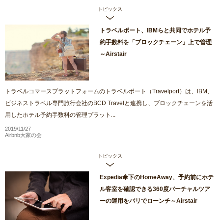
トピックス
トラベルポート、IBMらと共同でホテル予
約手数料を「ブロックチェーン」上で管理
～Airstair
トラベルコマースプラットフォームのトラベルポート（Travelport）は、IBM、
ビジネストラベル専門旅行会社のBCD Travelと連携し、ブロックチェーンを活
用したホテル予約手数料の管理プラット...
2019/11/27
Airbnb大家の会
トピックス
Expedia傘下のHomeAway、予約前にホテ
ル客室を確認できる360度バーチャルツア
ーの運用をバリでローンチ～Airstair