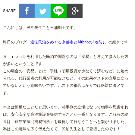
SHARE
こんにちは、民泊先生こと三浦剛士です。
昨日のブログ「
違法民泊をめぐる京都市とAirbnbの｢攻防｣
」の続きです
Ａｉｒｂｎｂを利用した民泊で問題なのは「安易」と考えて参入した方
が多いということです。
この場合の「安易」とは、手軽（初期投資が少なくて済むなど）に始め
られる、代行業者の利用が可能などなど、その結果ゲストの立場に立っ
ていないという意味合いです。ホストの都合ばかりでは絶対にダメで
す。
本当は簡単なことだと思います、相手側の立場になって物事を思慮すれ
ば、安心安全な宿泊施設を提供することが一番となります。これらの結
果は、旅館業法（簡易宿所）を取得して行なうことへと繋がりました。
私はこの意味を広く伝えたくて、民泊先生として登壇したのです！