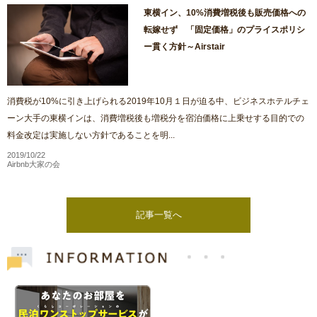
東横イン、10%消費増税後も販売価格への
転嫁せず 「固定価格」のプライスポリシ
ー貫く方針～Airstair
消費税が10%に引き上げられる2019年10月１日が迫る中、ビジネスホテルチェ
ーン大手の東横インは、消費増税後も増税分を宿泊価格に上乗せする目的での
料金改定は実施しない方針であることを明...
2019/10/22
Airbnb大家の会
記事一覧へ