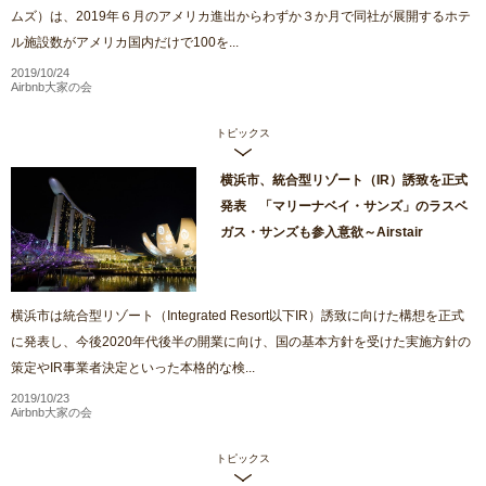
ムズ）は、2019年６月のアメリカ進出からわずか３か月で同社が展開するホテ
ル施設数がアメリカ国内だけで100を...
2019/10/24
Airbnb大家の会
トピックス
横浜市、統合型リゾート（IR）誘致を正式
発表 「マリーナベイ・サンズ」のラスベ
ガス・サンズも参入意欲～Airstair
横浜市は統合型リゾート（Integrated Resort以下IR）誘致に向けた構想を正式
に発表し、今後2020年代後半の開業に向け、国の基本方針を受けた実施方針の
策定やIR事業者決定といった本格的な検...
2019/10/23
Airbnb大家の会
トピックス