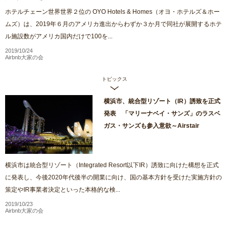
ホテルチェーン世界世界２位の OYO Hotels & Homes（オヨ・ホテルズ＆ホー
ムズ）は、2019年６月のアメリカ進出からわずか３か月で同社が展開するホテ
ル施設数がアメリカ国内だけで100を...
2019/10/24
Airbnb大家の会
トピックス
横浜市、統合型リゾート（IR）誘致を正式
発表 「マリーナベイ・サンズ」のラスベ
ガス・サンズも参入意欲～Airstair
横浜市は統合型リゾート（Integrated Resort以下IR）誘致に向けた構想を正式
に発表し、今後2020年代後半の開業に向け、国の基本方針を受けた実施方針の
策定やIR事業者決定といった本格的な検...
2019/10/23
Airbnb大家の会