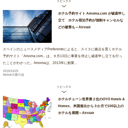
トピックス
ホテル予約サイト Amoma.com が破産申し
立て ホテル宿泊予約が強制キャンセルな
どの被害も～Airstair
スペインのニュースメディアPreferenteによると、スイスに拠点を置くホテル
予約サイト「Amoma.com」は、９月13日に事業を停止し破産申し立てを行っ
たことがわかった。Amomaは、2013年に創業...
2019/10/25
Airbnb大家の会
トピックス
ホテルチェーン世界第２位のOYO Hotels &
Homes、米国進出から３か月で100以上の
ホテルを展開～Airstair