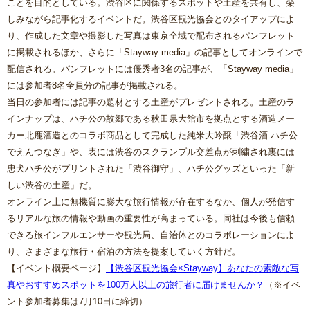
ことを目的としている。渋谷区に関係するスポットや土産を共有し、楽
しみながら記事化するイベントだ。渋谷区観光協会とのタイアップによ
り、作成した文章や撮影した写真は東京全域で配布されるパンフレット
に掲載されるほか、さらに「Stayway media」の記事としてオンラインで
配信される。パンフレットには優秀者3名の記事が、「Stayway media」
には参加者8名全員分の記事が掲載される。
当日の参加者には記事の題材とする土産がプレゼントされる。土産のラ
インナップは、ハチ公の故郷である秋田県大館市を拠点とする酒造メー
カー北鹿酒造とのコラボ商品として完成した純米大吟醸「渋谷酒:ハチ公
でえんつなぎ」や、表には渋谷のスクランブル交差点が刺繍され裏には
忠犬ハチ公がプリントされた「渋谷御守」、ハチ公グッズといった「新
しい渋谷の土産」だ。
オンライン上に無機質に膨大な旅行情報が存在するなか、個人が発信す
るリアルな旅の情報や動画の重要性が高まっている。同社は今後も信頼
できる旅インフルエンサーや観光局、自治体とのコラボレーションによ
り、さまざまな旅行・宿泊の方法を提案していく方針だ。
【イベント概要ページ】
【渋谷区観光協会×Stayway】あなたの素敵な写
真やおすすめスポットを100万人以上の旅行者に届けませんか？
（※イベ
ント参加者募集は7月10日に締切）