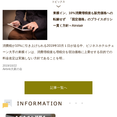
トピックス
東横イン、10%消費増税後も販売価格への
転嫁せず 「固定価格」のプライスポリシ
ー貫く方針～Airstair
消費税が10%に引き上げられる2019年10月１日が迫る中、ビジネスホテルチェ
ーン大手の東横インは、消費増税後も増税分を宿泊価格に上乗せする目的での
料金改定は実施しない方針であることを明...
2019/10/22
Airbnb大家の会
記事一覧へ