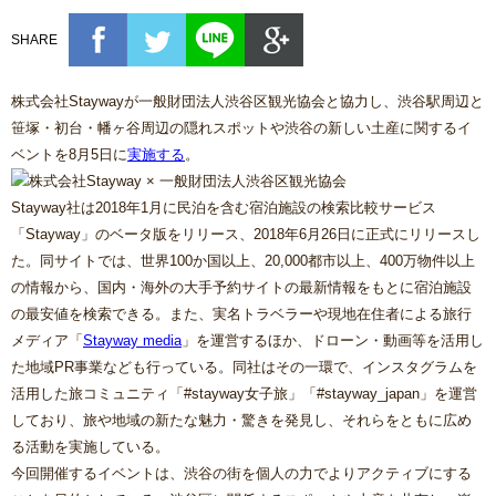
SHARE
株式会社Staywayが一般財団法人渋谷区観光協会と協力し、渋谷駅周辺と
笹塚・初台・幡ヶ谷周辺の隠れスポットや渋谷の新しい土産に関するイ
ベントを8月5日に
実施する
。
Stayway社は2018年1月に民泊を含む宿泊施設の検索比較サービス
「Stayway」のベータ版をリリース、2018年6月26日に正式にリリースし
た。同サイトでは、世界100か国以上、20,000都市以上、400万物件以上
の情報から、国内・海外の大手予約サイトの最新情報をもとに宿泊施設
の最安値を検索できる。また、実名トラベラーや現地在住者による旅行
メディア「
Stayway media
」を運営するほか、ドローン・動画等を活用し
た地域PR事業なども行っている。同社はその一環で、インスタグラムを
活用した旅コミュニティ「#stayway女子旅」「#stayway_japan」を運営
しており、旅や地域の新たな魅力・驚きを発見し、それらをともに広め
る活動を実施している。
今回開催するイベントは、渋谷の街を個人の力でよりアクティブにする