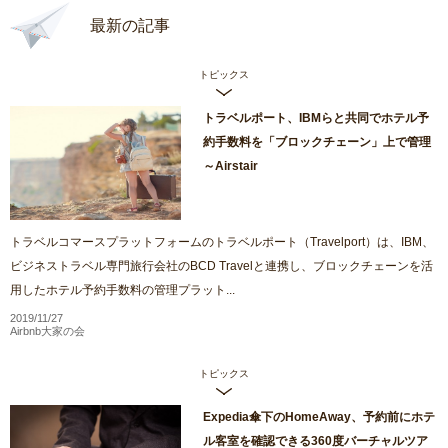
最新の記事
トピックス
トラベルポート、IBMらと共同でホテル予
約手数料を「ブロックチェーン」上で管理
～Airstair
トラベルコマースプラットフォームのトラベルポート（Travelport）は、IBM、
ビジネストラベル専門旅行会社のBCD Travelと連携し、ブロックチェーンを活
用したホテル予約手数料の管理プラット...
2019/11/27
Airbnb大家の会
トピックス
Expedia傘下のHomeAway、予約前にホテ
ル客室を確認できる360度バーチャルツア