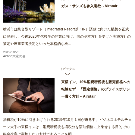
ガス・サンズも参入意欲～Airstair
横浜市は統合型リゾート（Integrated Resort以下IR）誘致に向けた構想を正式
に発表し、今後2020年代後半の開業に向け、国の基本方針を受けた実施方針の
策定やIR事業者決定といった本格的な検...
2019/10/23
Airbnb大家の会
トピックス
東横イン、10%消費増税後も販売価格への
転嫁せず 「固定価格」のプライスポリシ
ー貫く方針～Airstair
消費税が10%に引き上げられる2019年10月１日が迫る中、ビジネスホテルチェ
ーン大手の東横インは、消費増税後も増税分を宿泊価格に上乗せする目的での
料金改定は実施しない方針であることを明...