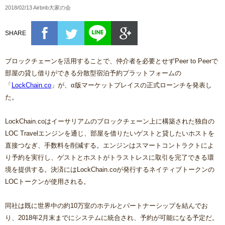
2018/02/13 Airbnb大家の会
SHARE
ブロックチェーンを活用することで、仲介者を必要とせずPeer to Peerで
部屋の貸し借りができる分散型宿泊予約プラットフォームの
「
LockChain.co
」が、α版マーケットプレイスの正式ローンチを発表し
た。
LockChain.coはイーサリアムのブロックチェーン上に構築された独自の
LOC Travelエンジンを通じ、部屋を借りたいゲストと貸したいホストを
直接つなぎ、手数料を削減する。エンジンはスマートコントラクトによ
り予約を実行し、ゲストとホストがトラストレスに取引を完了できる環
境を提供する。決済にはLockChain.coが発行するネイティブトークンの
LOCトークンが使用される。
同社は既に世界中の約10万室のホテルとパートナーシップを結んでお
り、2018年2月末までにシステムに統合され、予約が可能になる予定だ。