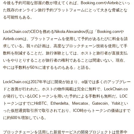
今後も予約可能な部屋の数が増えてくれば、Booking.comやAirbnbといっ
た既存のオンライン旅行予約プラットフォームにとって大きな脅威とな
る可能性もある。
LockChain.coのCEOを務めるNikola Alexandrov氏は「Booking.comや
Airbnb.comは、プラットフォームを使用して予約があるたびに料金を請
求している。我々の計画は、高度なブロックチェーン技術を使用して手
数料を削減することだ。旅行体験としては、ホストと旅行者が直接支払
いをやりとりすることが旅行者の権利であることは間違いない。現在、
中には手数料が50％に達するものもある」と語る。
LockChain.coは2017年半ばに開発が始まり、α版では多くのアップグレー
ドと改善が行われた。ホストの物件掲載は完全に無料で、LockChain.co
が発行しているLOCトークンを用いた予約による手数料も無料だ。LOC
トークンはすでにHitBTC、Etherdelta、Mercatox、Gatecoin、Yobitとい
った仮想通貨取引所で取引されており、ICO時からトークンの価値はすで
に約600％増加している。
ブロックチェーンを活用した新規サービスの開発プロジェクトは世界中