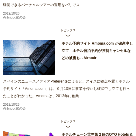
確認できるバーチャルツアーの運用をバリでス...
2019/10/26
Airbnb大家の会
トピックス
ホテル予約サイト Amoma.com が破産申し
立て ホテル宿泊予約が強制キャンセルな
どの被害も～Airstair
スペインのニュースメディアPreferenteによると、スイスに拠点を置くホテル
予約サイト「Amoma.com」は、９月13日に事業を停止し破産申し立てを行っ
たことがわかった。Amomaは、2013年に創業...
2019/10/25
Airbnb大家の会
トピックス
ホテルチェーン世界第２位のOYO Hotels &