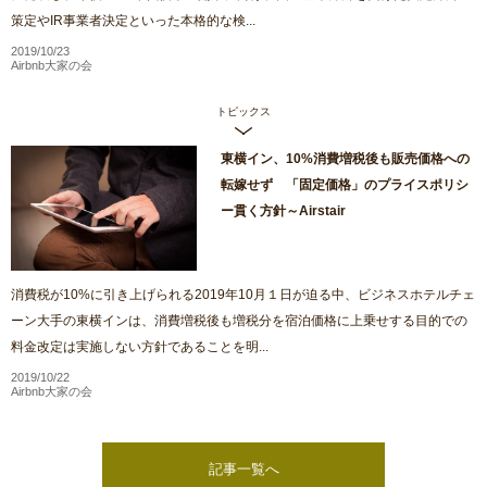
策定やIR事業者決定といった本格的な検...
2019/10/23
Airbnb大家の会
トピックス
東横イン、10%消費増税後も販売価格への
転嫁せず 「固定価格」のプライスポリシ
ー貫く方針～Airstair
消費税が10%に引き上げられる2019年10月１日が迫る中、ビジネスホテルチェ
ーン大手の東横インは、消費増税後も増税分を宿泊価格に上乗せする目的での
料金改定は実施しない方針であることを明...
2019/10/22
Airbnb大家の会
記事一覧へ