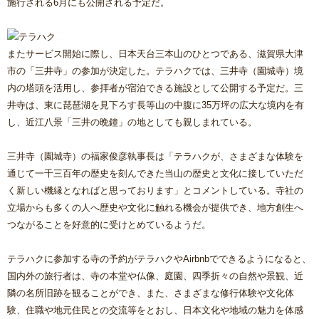
施行される6月にも公開される予定だ。
またサービス開始に際し、日本天台三本山のひとつである、滋賀県大津
市の「三井寺」の参加が決定した。テラハクでは、三井寺（園城寺）境
内の塔頭を活用し、参拝者が宿泊できる施設として公開する予定だ。三
井寺は、東に琵琶湖を見下ろす長等山の中腹に35万坪の広大な境内を有
し、近江八景「三井の晩鐘」の地としても親しまれている。
三井寺（園城寺）の福家俊彦執事長は「テラハクが、さまざまな体験を
通じて一千三百年の歴史を刻んできた当山の歴史と文化に接していただ
く新しい機縁となればと思っております」とコメントしている。寺社の
立場からも多くの人へ歴史や文化に触れる機会が提供でき、地方創生へ
つながることを好意的に受けとめているようだ。
テラハクに参加する寺の予約がテラハクやAirbnbでできるようになると、
国内外の旅行者は、寺の本堂や仏像、庭園、四季折々の自然や景観、近
隣の名所旧跡を観ることができ、また、さまざまな修行体験や文化体
験、住職や地元住民との交流等をとおし、日本文化や地域の魅力を体感