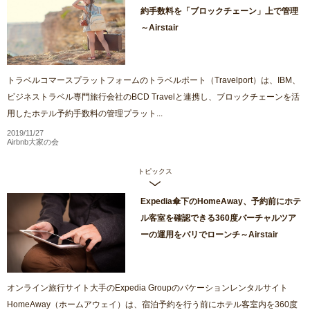
約手数料を「ブロックチェーン」上で管理
～Airstair
トラベルコマースプラットフォームのトラベルポート（Travelport）は、IBM、
ビジネストラベル専門旅行会社のBCD Travelと連携し、ブロックチェーンを活
用したホテル予約手数料の管理プラット...
2019/11/27
Airbnb大家の会
トピックス
Expedia傘下のHomeAway、予約前にホテ
ル客室を確認できる360度バーチャルツア
ーの運用をバリでローンチ～Airstair
オンライン旅行サイト大手のExpedia Groupのバケーションレンタルサイト
HomeAway（ホームアウェイ）は、宿泊予約を行う前にホテル客室内を360度