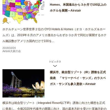
Homes、米国進出から３か月で100以上の
ホテルを展開～Airstair
ホテルチェーン世界世界２位の OYO Hotels & Homes（オヨ・ホテルズ＆ホー
ムズ）は、2019年６月のアメリカ進出からわずか３か月で同社が展開するホテ
ル施設数がアメリカ国内だけで100を...
2019/10/24
Airbnb大家の会
トピックス
横浜市、統合型リゾート（IR）誘致を正式
発表 「マリーナベイ・サンズ」のラスベ
ガス・サンズも参入意欲～Airstair
横浜市は統合型リゾート（Integrated Resort以下IR）誘致に向けた構想を正式
に発表し、今後2020年代後半の開業に向け、国の基本方針を受けた実施方針の