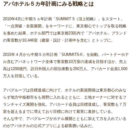
アパホテル５カ年計画にみる戦略とは
2010年4月に中期５ヵ年計画「SUMMIT 5（頂上戦略）」をスタート。
「一点突破・全面展開」をキーワードに、東京都心でトップを取る戦略
を進めた結果、ホテル部門では東京都23区内で「アパホテル」ブランド
の客室数が10,446室（建築・設計・計画中を含む）とトップに。
2015年４月から中期５カ年計画「SUMMIT5-II」を始動。パートナーホテ
ル含むアパネットワーク全体で客室数10万室の達成を目指すほか、売上
高は1200億円、訪日外国人の宿泊者数を250万人、アパカード会員1,500
万人を目指している。
アパグループは目標達成に向けて、ホテルの新規開発は東京都心のみな
らず地方中核都市をも視野に入れるとともに、土地オーナーに対するフ
ランチャイズ展開を強化。アパカード会員は目標達成し、客室数も７万
室を超えるまでに増えており目標に向けて着実に進捗している。
そんな中で、アパグループがホテル展開とともに加えて力を入れている
のがアパホテルの公式アプリによる顧客囲い込みだ。