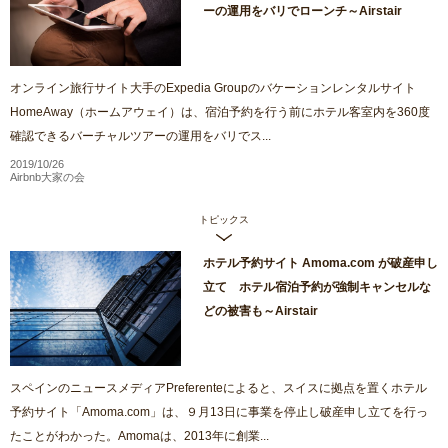
ーの運用をバリでローンチ～Airstair
オンライン旅行サイト大手のExpedia Groupのバケーションレンタルサイト
HomeAway（ホームアウェイ）は、宿泊予約を行う前にホテル客室内を360度
確認できるバーチャルツアーの運用をバリでス...
2019/10/26
Airbnb大家の会
トピックス
ホテル予約サイト Amoma.com が破産申し
立て ホテル宿泊予約が強制キャンセルな
どの被害も～Airstair
スペインのニュースメディアPreferenteによると、スイスに拠点を置くホテル
予約サイト「Amoma.com」は、９月13日に事業を停止し破産申し立てを行っ
たことがわかった。Amomaは、2013年に創業...