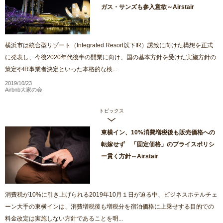
ガス・サンズも参入意欲～Airstair
横浜市は統合型リゾート（Integrated Resort以下IR）誘致に向けた構想を正式
に発表し、今後2020年代後半の開業に向け、国の基本方針を受けた実施方針の
策定やIR事業者決定といった本格的な検...
2019/10/23
Airbnb大家の会
トピックス
東横イン、10%消費増税後も販売価格への
転嫁せず 「固定価格」のプライスポリシ
ー貫く方針～Airstair
消費税が10%に引き上げられる2019年10月１日が迫る中、ビジネスホテルチェ
ーン大手の東横インは、消費増税後も増税分を宿泊価格に上乗せする目的での
料金改定は実施しない方針であることを明...