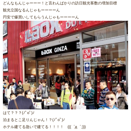
どんなもんじゃーーー！と言わんばかりの訪日観光客数の増加目標
観光立国なるんじゃもーーーーん
円安で爆買いしてもらうんじゃもーーーーん
はて？？？(ﾉﾟοﾟ)ﾉ
泊まるとこ足りんじゃん！？(ﾉﾟοﾟ)ﾉ
ホテル建てる急いで建てる！！！！ (((゜д゜;)))