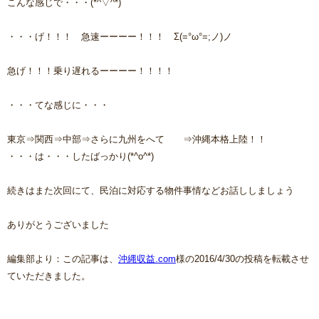
こんな感じで・・・(*^▽^*)
・・・げ！！！ 急速ーーーー！！！ Σ(=°ω°=;ノ)ノ
急げ！！！乗り遅れるーーーー！！！！
・・・てな感じに・・・
東京⇒関西⇒中部⇒さらに九州をへて ⇒沖縄本格上陸！！
・・・は・・・したばっかり(*^o^*)
続きはまた次回にて、民泊に対応する物件事情などお話ししましょう
ありがとうございました
編集部より：この記事は、
沖縄収益.com
様の2016/4/30の投稿を転載させ
ていただきました。