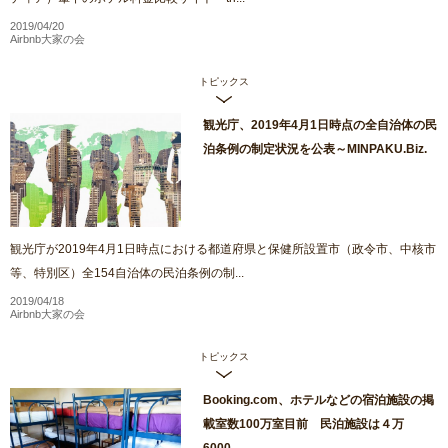
2019/04/20
Airbnb大家の会
トピックス
観光庁、2019年4月1日時点の全自治体の民
泊条例の制定状況を公表～MINPAKU.Biz.
観光庁が2019年4月1日時点における都道府県と保健所設置市（政令市、中核市
等、特別区）全154自治体の民泊条例の制...
2019/04/18
Airbnb大家の会
トピックス
Booking.com、ホテルなどの宿泊施設の掲
載室数100万室目前 民泊施設は４万