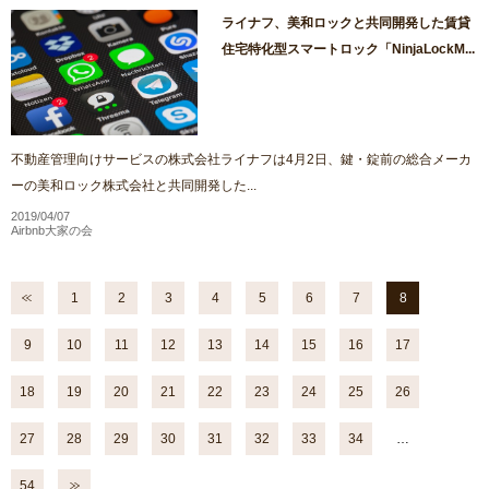
ライナフ、美和ロックと共同開発した賃貸
住宅特化型スマートロック「NinjaLockM...
不動産管理向けサービスの株式会社ライナフは4月2日、鍵・錠前の総合メーカ
ーの美和ロック株式会社と共同開発した...
2019/04/07
Airbnb大家の会
1
2
3
4
5
6
7
8
9
10
11
12
13
14
15
16
17
18
19
20
21
22
23
24
25
26
27
28
29
30
31
32
33
34
…
54