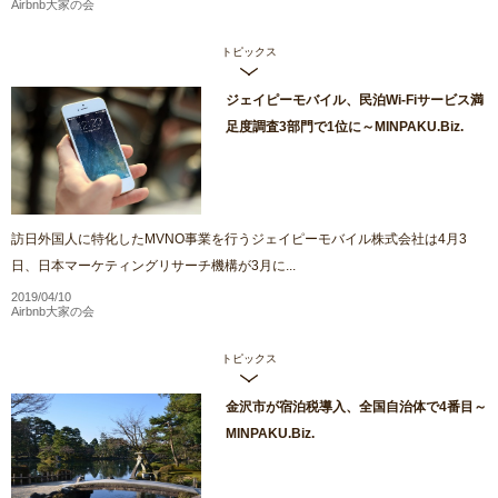
Airbnb大家の会
トピックス
ジェイピーモバイル、民泊Wi-Fiサービス満
足度調査3部門で1位に～MINPAKU.Biz.
訪日外国人に特化したMVNO事業を行うジェイピーモバイル株式会社は4月3
日、日本マーケティングリサーチ機構が3月に...
2019/04/10
Airbnb大家の会
トピックス
金沢市が宿泊税導入、全国自治体で4番目～
MINPAKU.Biz.