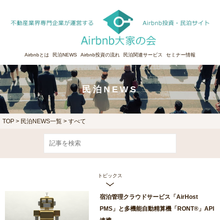
Airbnbとは
民泊NEWS
Airbnb投資の流れ
民泊関連サービス
セミナー情報
民泊NEWS
TOP
>
民泊NEWS一覧 > すべて
トピックス
宿泊管理クラウドサービス「AirHost
PMS」と多機能自動精算機「RONT®︎」API