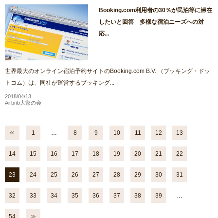
Booking.com利用者の30％が民泊等に滞在
したいと回答 多様な宿泊ニーズへの対
応...
世界最大のオンライン宿泊予約サイトのBooking.com B.V. （ブッキング・ドッ
トコム）は、同社が運営するブッキング...
2018/04/13
Airbnb大家の会
1
…
8
9
10
11
12
13
14
15
16
17
18
19
20
21
22
23
24
25
26
27
28
29
30
31
32
33
34
35
36
37
38
39
…
54