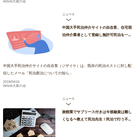
Airbnb大家の会
ニュース
中国大手民泊仲介サイトの自在客、住宅宿
泊仲介業者として登録し無許可民泊を一...
中国大手民泊仲介サイトの自在客（ジザイケ）は、既存の民泊ホストに対し配
信したメール「民泊新法についての知ら...
2018/04/16
Airbnb大家の会
ニュース
旅館業でサブリース付きは今後融資は難し
くなる〜教えて民泊先生！民泊で行う不...