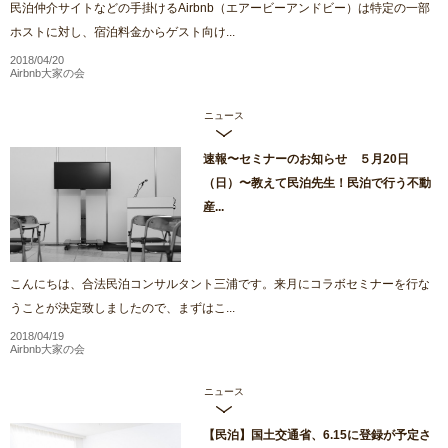
民泊仲介サイトなどの手掛けるAirbnb（エアービーアンドビー）は特定の一部
ホストに対し、宿泊料金からゲスト向け...
2018/04/20
Airbnb大家の会
ニュース
速報〜セミナーのお知らせ ５月20日
（日）〜教えて民泊先生！民泊で行う不動
産...
こんにちは、合法民泊コンサルタント三浦です。来月にコラボセミナーを行な
うことが決定致しましたので、まずはこ...
2018/04/19
Airbnb大家の会
ニュース
【民泊】国土交通省、6.15に登録が予定さ