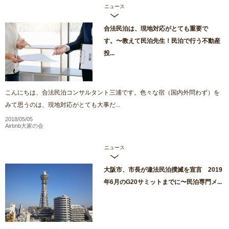
ニュース
合法民泊は、現地対応がとても重要で
す。〜教えて民泊先生！民泊で行う不動産
投...
こんにちは、合法民泊コンサルタント三浦です。色々な宿（国内外問わず）を
みて思うのは、現地対応がとても大事だ...
2018/05/05
Airbnb大家の会
ニュース
大阪市、市長が違法民泊撲滅を宣言 2019
年6月のG20サミットまでに〜民泊専門メ...