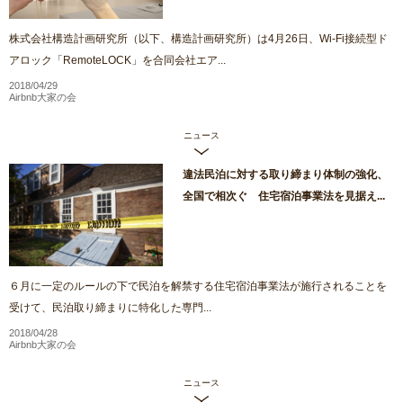
株式会社構造計画研究所（以下、構造計画研究所）は4月26日、Wi-Fi接続型ド
アロック「RemoteLOCK」を合同会社エア...
2018/04/29
Airbnb大家の会
ニュース
違法民泊に対する取り締まり体制の強化、
全国で相次ぐ 住宅宿泊事業法を見据え...
６月に一定のルールの下で民泊を解禁する住宅宿泊事業法が施行されることを
受けて、民泊取り締まりに特化した専門...
2018/04/28
Airbnb大家の会
ニュース