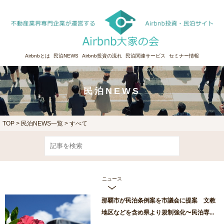
Airbnbとは
民泊NEWS
Airbnb投資の流れ
民泊関連サービス
セミナー情報
民泊NEWS
TOP
>
民泊NEWS一覧 > すべて
ニュース
那覇市が民泊条例案を市議会に提案 文教
地区などを含め県より規制強化〜民泊専...