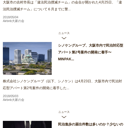
大阪市の吉村市長は「違法民泊撲滅チーム」の会合が開かれた4月25日、「違
法民泊撲滅チーム」について６月までに警...
2018/05/04
Airbnb大家の会
ニュース
シノケングループ、大阪市内で民泊対応型
アパート第2号案件の開発に着手〜
MINPAK...
株式会社シノケングループ（以下、シノケン）は4月23日、大阪市内で民泊対
応型アパート第2号案件の開発に着手した...
2018/05/03
Airbnb大家の会
ニュース
民泊進歩の届出件数は多いのか？少ないの