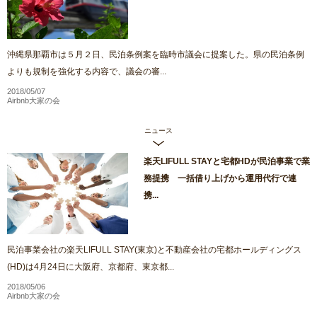
沖縄県那覇市は５月２日、民泊条例案を臨時市議会に提案した。県の民泊条例
よりも規制を強化する内容で、議会の審...
2018/05/07
Airbnb大家の会
ニュース
楽天LIFULL STAYと宅都HDが民泊事業で業
務提携 一括借り上げから運用代行で連
携...
民泊事業会社の楽天LIFULL STAY(東京)と不動産会社の宅都ホールディングス
(HD)は4月24日に大阪府、京都府、東京都...
2018/05/06
Airbnb大家の会