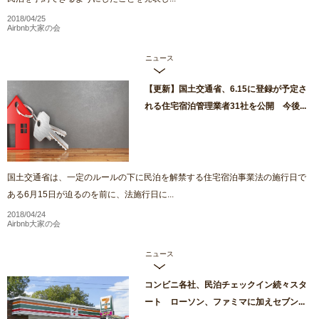
2018/04/25
Airbnb大家の会
ニュース
【更新】国土交通省、6.15に登録が予定さ
れる住宅宿泊管理業者31社を公開 今後...
国土交通省は、一定のルールの下に民泊を解禁する住宅宿泊事業法の施行日で
ある6月15日が迫るのを前に、法施行日に...
2018/04/24
Airbnb大家の会
ニュース
コンビニ各社、民泊チェックイン続々スタ
ート ローソン、ファミマに加えセブン...