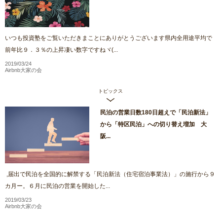
いつも投資塾をご覧いただきまことにありがとうございます県内全用途平均で
前年比９．３％の上昇凄い数字ですねヾ(...
2019/03/24
Airbnb大家の会
トピックス
民泊の営業日数180日超えで「民泊新法」
から「特区民泊」への切り替え増加 大
阪...
,届出で民泊を全国的に解禁する「民泊新法（住宅宿泊事業法）」の施行から９
カ月ー。６月に民泊の営業を開始した...
2019/03/23
Airbnb大家の会