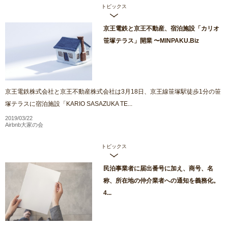
トピックス
京王電鉄と京王不動産、宿泊施設「カリオ
笹塚テラス」開業 〜MINPAKU.Biz
京王電鉄株式会社と京王不動産株式会社は3月18日、京王線笹塚駅徒歩1分の笹
塚テラスに宿泊施設「KARIO SASAZUKA TE...
2019/03/22
Airbnb大家の会
トピックス
民泊事業者に届出番号に加え、商号、名
称、所在地の仲介業者への通知を義務化。
4...