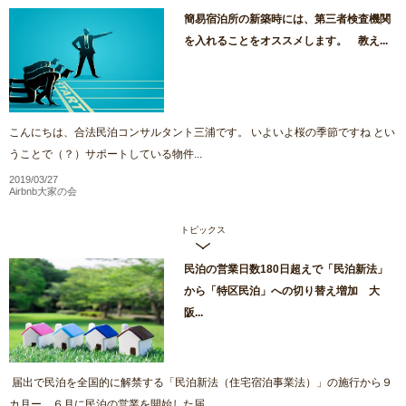
簡易宿泊所の新築時には、第三者検査機関
を入れることをオススメします。 教え...
こんにちは、合法民泊コンサルタント三浦です。 いよいよ桜の季節ですね とい
うことで（？）サポートしている物件...
2019/03/27
Airbnb大家の会
トピックス
民泊の営業日数180日超えで「民泊新法」
から「特区民泊」への切り替え増加 大
阪...
届出で民泊を全国的に解禁する「民泊新法（住宅宿泊事業法）」の施行から９
カ月ー。６月に民泊の営業を開始した届...