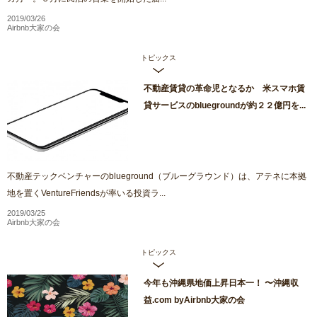
2019/03/26
Airbnb大家の会
トピックス
不動産賃貸の革命児となるか 米スマホ賃
貸サービスのbluegroundが約２２億円を...
不動産テックベンチャーのblueground（ブルーグラウンド）は、アテネに本拠
地を置くVentureFriendsが率いる投資ラ...
2019/03/25
Airbnb大家の会
トピックス
今年も沖縄県地価上昇日本一！ 〜沖縄収
益.com byAirbnb大家の会