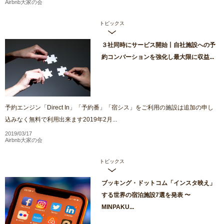
Airbnb大家の会
トピックス
３社同時にサービス開始丨自社施設への予
約コンバーションを強化し最大限に収益...
予約エンジン「Direct In」「予約番」「宿シス」をご利用の施設は追加の申し
込みなく無料で利用出来ます2019年2月...
2019/03/17
Airbnb大家の会
トピックス
ブッキング・ドットコム「インスタ映え」
する世界の宿泊施設7選を発表 〜
MINPAKU...