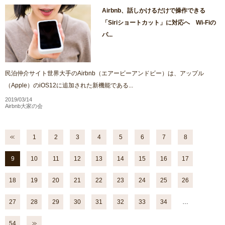
Airbnb、話しかけるだけで操作できる
「Siriショートカット」に対応へ Wi-Fiの
パ...
民泊仲介サイト世界大手のAirbnb（エアービーアンドビー）は、アップル
（Apple）のiOS12に追加された新機能である...
2019/03/14
Airbnb大家の会
1
2
3
4
5
6
7
8
9
10
11
12
13
14
15
16
17
18
19
20
21
22
23
24
25
26
27
28
29
30
31
32
33
34
…
54