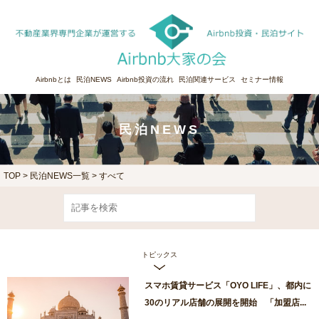
Airbnbとは
民泊NEWS
Airbnb投資の流れ
民泊関連サービス
セミナー情報
民泊NEWS
TOP
>
民泊NEWS一覧 > すべて
トピックス
スマホ賃貸サービス「OYO LIFE」、都内に
30のリアル店舗の展開を開始 「加盟店...