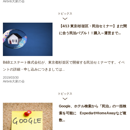
Airbnb大家の会
トピックス
【4/13 東京/杉並区・民泊セミナー】まだ間
に合う民泊バブル！！購入～運営まで...
B&Bエステート株式会社が、東京都杉並区で開催する民泊セミナーです。イベ
ントの詳細・申し込みにつきましては...
2019/03/30
Airbnb大家の会
トピックス
Google、ホテル検索から「民泊」の一括検
索を可能に ExpediaやHomeAwayなど複
数...