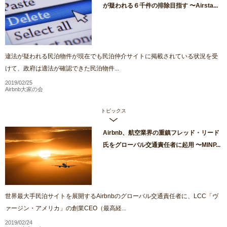
が疑われる６千件の排除目指す 〜Airsta...
違法が疑われる民泊物件が現在でも民泊仲介サイトに掲載されている状況を受
けて、政府は適法が確認できた民泊物件...
2019/02/25
Airbnb大家の会
トピックス
Airbnb、航空業界の重鎮フレッド・リード
氏をグローバル交通責任者に起用 〜MINP...
世界最大手民泊サイトを展開するAirbnbのグローバル交通責任者に、LCC「ヴ
ァージン・アメリカ」の創業CEO（最高経...
2019/02/24