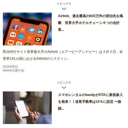
トピックス
Airbnb、過去最高の600万件の宿泊先を掲
載 世界大手ホテルチェーン６つの合計
客...
民泊仲介サイト世界最大手のAirbnb（エアービーアンドビー）は３月２日、全
世界191カ国におけるAirbnbのリスティン...
2019/03/11
Airbnb大家の会
トピックス
スマホレンタルのhandyがOTAに新規参入
を発表！丨送客手数率は10％に設定 〜旅
館...