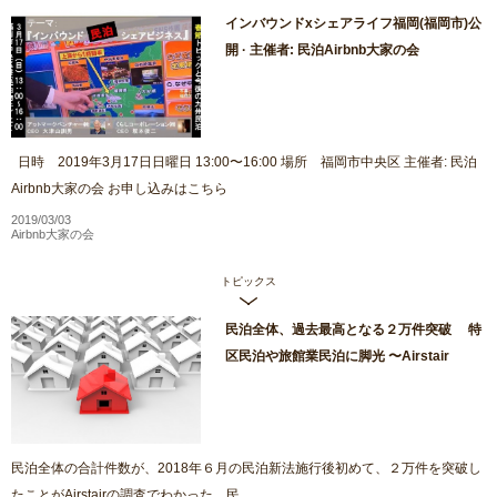
インバウンドxシェアライフ福岡(福岡市)公
開 · 主催者: 民泊Airbnb大家の会
日時 2019年3月17日日曜日 13:00〜16:00 場所 福岡市中央区 主催者: 民泊
Airbnb大家の会 お申し込みはこちら
2019/03/03
Airbnb大家の会
トピックス
民泊全体、過去最高となる２万件突破 特
区民泊や旅館業民泊に脚光 〜Airstair
民泊全体の合計件数が、2018年６月の民泊新法施行後初めて、２万件を突破し
たことがAirstairの調査でわかった。民...