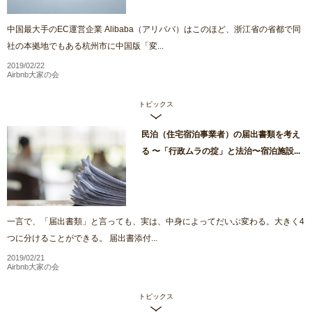
中国最大手のEC運営企業 Alibaba（アリババ）はこのほど、浙江省の省都で同
社の本拠地でもある杭州市に中国版「変...
2019/02/22
Airbnb大家の会
トピックス
民泊（住宅宿泊事業者）の届出書類を考え
る 〜「行政ムラの掟」と法治〜宿泊施設...
一言で、「届出書類」と言っても、実は、中身によってだいぶ変わる。大きく4
つに分けることができる。 届出書添付...
2019/02/21
Airbnb大家の会
トピックス