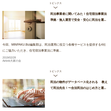
トピックス
民泊事業者に聞いてみた！住宅宿泊事業法
準拠・無人運営で安全・安心に民泊を運...
今回、MINPAKU.Biz編集部は、民泊運用に役立つ各種サービスを提供する4社
にご協力いただき、住宅宿泊事業法に準拠...
2019/02/28
Airbnb大家の会
トピックス
民泊の物件がデータベース化される 教え
て民泊先生！〜合法民泊のはじめ方と運...