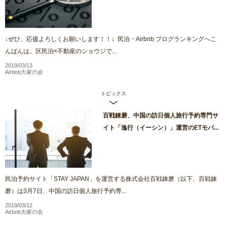
↓ぜひ、応援よろしくお願いします！！↓ 民泊・Airbnb ブログランキングへこ
んばんは。区民泊×不動産のショウジで...
2019/03/13
Airbnb大家の会
トピックス
百戦錬磨、中国の訪日個人旅行予約専門サ
イト「逸行（イーシン）」運営のETモバ...
民泊予約サイト「STAY JAPAN」を運営する株式会社百戦錬磨（以下、百戦錬
磨）は3月7日、中国の訪日個人旅行予約専...
2019/03/12
Airbnb大家の会