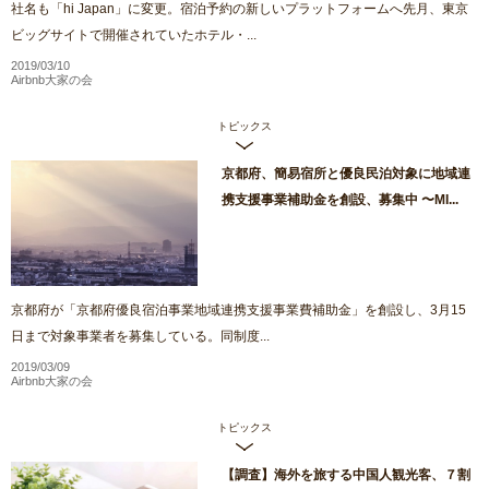
社名も「hi Japan」に変更。宿泊予約の新しいプラットフォームへ先月、東京
ビッグサイトで開催されていたホテル・...
2019/03/10
Airbnb大家の会
トピックス
京都府、簡易宿所と優良民泊対象に地域連
携支援事業補助金を創設、募集中 〜MI...
京都府が「京都府優良宿泊事業地域連携支援事業費補助金」を創設し、3月15
日まで対象事業者を募集している。同制度...
2019/03/09
Airbnb大家の会
トピックス
【調査】海外を旅する中国人観光客、７割