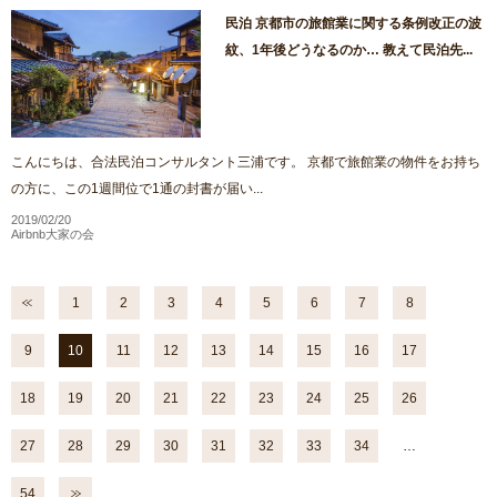
民泊 京都市の旅館業に関する条例改正の波
紋、1年後どうなるのか… 教えて民泊先...
こんにちは、合法民泊コンサルタント三浦です。 京都で旅館業の物件をお持ち
の方に、この1週間位で1通の封書が届い...
2019/02/20
Airbnb大家の会
1
2
3
4
5
6
7
8
9
10
11
12
13
14
15
16
17
18
19
20
21
22
23
24
25
26
27
28
29
30
31
32
33
34
…
54