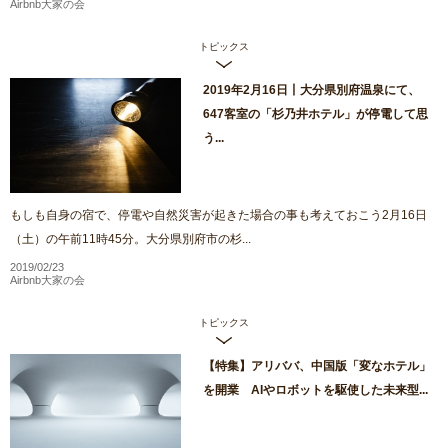
Airbnb大家の会
トピックス
2019年2月16日丨大分県別府温泉にて、
647客室の「杉乃井ホテル」が停電して思
う...
もしも自身の宿で、停電や自然災害が起きた場合の事も考えておこう2月16日
（土）の午前11時45分。大分県別府市の杉...
2019/02/23
Airbnb大家の会
トピックス
【特集】アリババ、中国版「変なホテル」
を開業 AIやロボットを駆使した未来型...