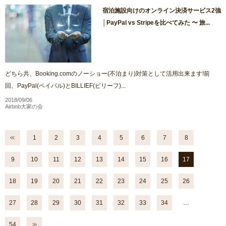
宿泊施設向けのオンライン決済サービス2強
│PayPal vs Stripeを比べてみた 〜 旅...
どちら共、Booking.comのノーショー(不泊まり)対策として活用出来ます!前
回、PayPal(ペイパル)とBILLIEF(ビリーフ)...
2018/09/06
Airbnb大家の会
1
2
3
4
5
6
7
8
9
10
11
12
13
14
15
16
17
18
19
20
21
22
23
24
25
26
27
28
29
30
31
32
33
34
…
54