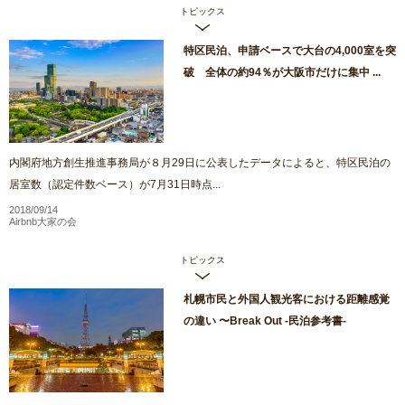
トピックス
特区民泊、申請ベースで大台の4,000室を突
破 全体の約94％が大阪市だけに集中 ...
内閣府地方創生推進事務局が８月29日に公表したデータによると、特区民泊の
居室数（認定件数ベース）が7月31日時点...
2018/09/14
Airbnb大家の会
トピックス
札幌市民と外国人観光客における距離感覚
の違い 〜Break Out -民泊参考書-