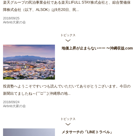
楽天グループの民泊事業会社である楽天LIFULL STAY株式会社と、綜合警備保
障株式会社（以下、ALSOK）は9月20日、民...
2018/09/25
Airbnb大家の会
トピックス
地価上昇が止まらないーー 〜沖縄収益.com
投資塾へようこそですいつも読んでいただいてありがとうございます。今日の
新聞出てましたね～(￣□￣;) 沖縄県の地...
2018/09/24
Airbnb大家の会
トピックス
メタサーチの「LINEトラベル」