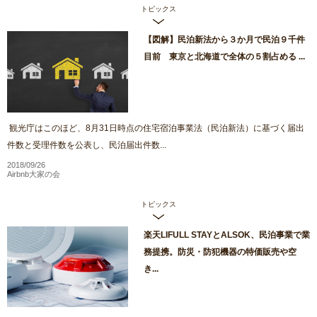
トピックス
【図解】民泊新法から３か月で民泊９千件
目前 東京と北海道で全体の５割占める ...
観光庁はこのほど、8月31日時点の住宅宿泊事業法（民泊新法）に基づく届出
件数と受理件数を公表し、民泊届出件数...
2018/09/26
Airbnb大家の会
トピックス
楽天LIFULL STAYとALSOK、民泊事業で業
務提携。防災・防犯機器の特価販売や空
き...