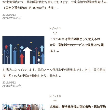
fsa北海道内にて、民泊運営代行を営んでおります。住宅宿泊管理業者登録済み
（国土交通大臣(01)第F00690号）法律・...
2018/09/13
Airbnb大家の会
トピックス
トラベロコは民泊体験として使えるの
か⁇ 宿泊以外のサービスで収益UPを図
る！ ...
お世話になっております、民泊メール代行ZAP代表奥本です。さて、民泊新法
後、多くの人が民泊を撤退したり、見合わ...
2018/09/12
Airbnb大家の会
トピックス
北海道、新法施行後の宿泊者数・民泊平均