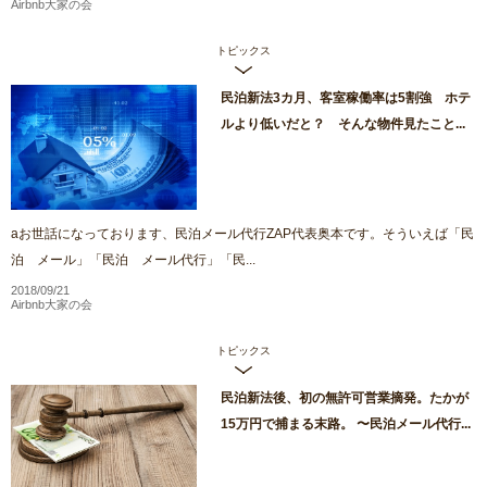
Airbnb大家の会
トピックス
民泊新法3カ月、客室稼働率は5割強 ホテ
ルより低いだと？ そんな物件見たこと...
aお世話になっております、民泊メール代行ZAP代表奥本です。そういえば「民
泊 メール」「民泊 メール代行」「民...
2018/09/21
Airbnb大家の会
トピックス
民泊新法後、初の無許可営業摘発。たかが
15万円で捕まる末路。 〜民泊メール代行...