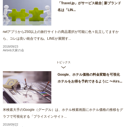
「Travel.jp」がサービス統合│新ブランド
名は「LIN...
rwtアプリから250以上の旅行サイトの商品選択が可能に色々乱立してますか
ら、コレは良い統合ですね。LINEが展開す...
2018/09/23
Airbnb大家の会
トピックス
Google、ホテル価格の料金変動を可視化
ホテルをお得を予約できるように 〜Airs...
米検索大手のGoogle（グーグル）は、ホテル検索画面にホテル価格の推移をグ
ラフで可視化する「プライスインサイト...
2018/09/22