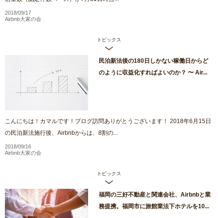
2018/09/17
Airbnb大家の会
トピックス
民泊新法後の180日しかない稼働日からど
のように収益化すればよいのか？ 〜 Air...
こんにちは！カマルです！ブログ訪問ありがとうございます！ 2018年6月15日
の民泊新法施行後、Airbnbからは、8割の...
2018/09/16
Airbnb大家の会
トピックス
福岡の三好不動産と関連会社、Airbnbと業
務提携。福岡市に旅館業法下ホテルを10...