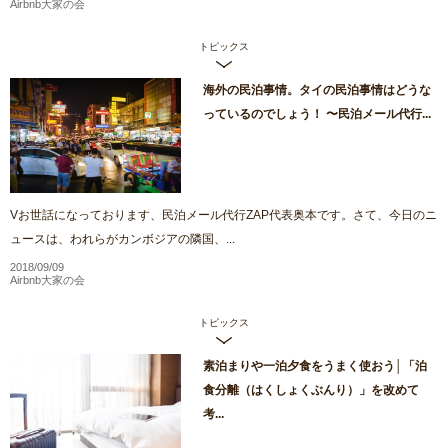
Airbnb大家の会
トピックス
海外の民泊事情。タイの民泊事情はどうな
っているのでしょう！ 〜民泊メール代行...
Vお世話になっております、民泊メール代行ZAP代表奥本です。さて、今日のニ
ュースは、われらがカンボジアの隣国、...
2018/09/09
Airbnb大家の会
トピックス
素泊まりや一泊夕食をうまく使おう│「泊
食分離（はくしょくぶんり）」を改めて
考...