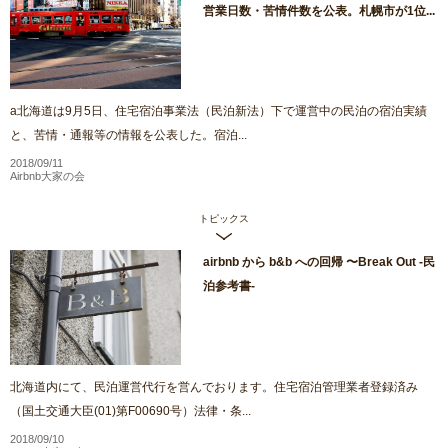
営業日数・苦情件数を公表。札幌市が1位...
a北海道は9月5日、住宅宿泊事業法（民泊新法）下で運営中の民泊の宿泊実績
と、苦情・通報等の情報を公表した。宿泊...
2018/09/11
Airbnb大家の会
トピックス
airbnb から b&b への回帰 〜Break Out -民
泊参考書-
北海道内にて、民泊運営代行を営んでおります。住宅宿泊管理業者登録済み
（国土交通大臣(01)第F00690号）法律・条...
2018/09/10