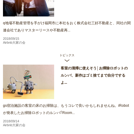
q地場不動産管理を手がけ福岡市に本社をおく株式会社三好不動産と、同社の関
連会社でありマスターリースや不動産再...
2018/09/15
Airbnb大家の会
トピックス
客室の清掃に使えそう│お掃除ロボットの
ルンバ、新作はゴミ捨てまで自分でする
よ...
gs宿泊施設の客室の床のお掃除は、もうコレで良いかもしれませんね。iRobot
が発表したお掃除ロボットのルンバ｢Room...
2018/09/14
Airbnb大家の会