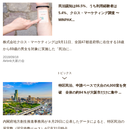
民泊認知は86.5%、うち利用経験者は
5.4%、クロス・マーケティング調査 〜
MINPAK...
株式会社クロス・マーケティングは9月11日、全国47都道府県に在住する18歳
から69歳の男女を対象に実施した「民泊に...
2018/09/18
Airbnb大家の会
トピックス
特区民泊、申請ベースで大台の4,000室を突
破 全体の約94％が大阪市だけに集中 ...
内閣府地方創生推進事務局が８月29日に公表したデータによると、特区民泊の
居室数（認定件数ベース）が7月31日時点...