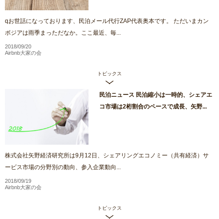
qお世話になっております、民泊メール代行ZAP代表奥本です。 ただいまカン
ボジアは雨季まっただなか。ここ最近、毎...
2018/09/20
Airbnb大家の会
トピックス
民泊ニュース 民泊縮小は一時的、シェアエ
コ市場は2桁割合のペースで成長、矢野...
株式会社矢野経済研究所は9月12日、シェアリングエコノミー（共有経済）サ
ービス市場の分野別の動向、参入企業動向...
2018/09/19
Airbnb大家の会
トピックス