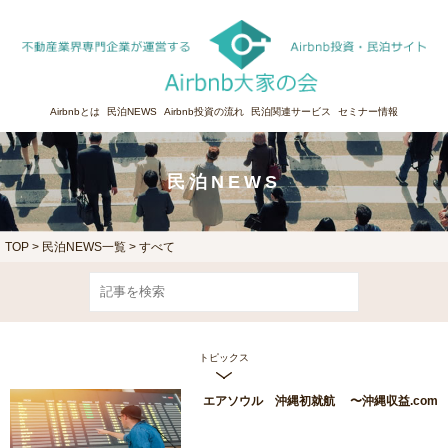
Airbnbとは
民泊NEWS
Airbnb投資の流れ
民泊関連サービス
セミナー情報
民泊NEWS
TOP
>
民泊NEWS一覧 > すべて
トピックス
エアソウル 沖縄初就航 〜沖縄収益.com