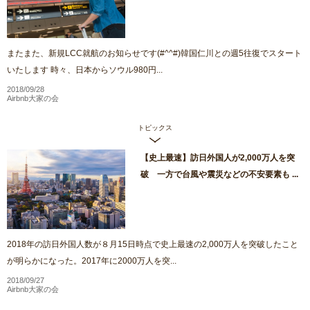
またまた、新規LCC就航のお知らせです(#^^#)韓国仁川との週5往復でスタート
いたします 時々、日本からソウル980円...
2018/09/28
Airbnb大家の会
トピックス
【史上最速】訪日外国人が2,000万人を突
破 一方で台風や震災などの不安要素も ...
2018年の訪日外国人数が８月15日時点で史上最速の2,000万人を突破したこと
が明らかになった。2017年に2000万人を突...
2018/09/27
Airbnb大家の会